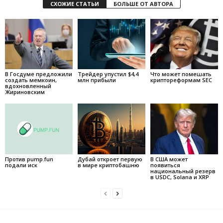
СХОЖИЕ СТАТЬИ
БОЛЬШЕ ОТ АВТОРА
В Госдуме предложили
Трейдер упустил $4,4
Что может помешать
создать мемкоин,
млн прибыли
криптореформам SEC
вдохновленный
Жириновским
Против pump.fun
Дубай откроет первую
В США может
подали иск
в мире криптобашню
появиться
национальный резерв
в USDC, Solana и XRP