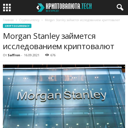
Главная
Cryptocurrency
Morgan Stanley займется исследованием криптовалют
CRYPTOCURRENCY
Morgan Stanley займется
исследованием криптовалют
От
Saffron
-
16.09.2021
676