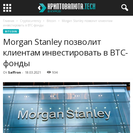
Главная
Cryptocurrency
Bitcoin
Morgan Stanley позволит клиентам
инвестировать в BTC-фонды
BITCOIN
Morgan Stanley позволит
клиентам инвестировать в BTC-
фонды
От
Saffron
-
18.03.2021
934