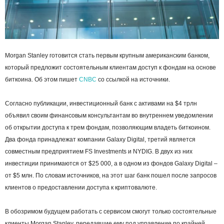
Morgan Stanley готовится стать первым крупным американским банком,
который предложит состоятельным клиентам доступ к фондам на основе
биткоина. Об этом пишет
CNBC
со ссылкой на источники.
Согласно публикации, инвестиционный банк с активами на $4 трлн
объявил своим финансовым консультантам во внутреннем уведомлении
об открытии доступа к трем фондам, позволяющим владеть биткоином.
Два фонда принадлежат компании Galaxy Digital, третий является
совместным предприятием FS Investments и NYDIG. В двух из них
инвестиции принимаются от $25 000, а в одном из фондов Galaxy Digital –
от $5 млн. По словам источников, на этот шаг банк пошел после запросов
клиентов о предоставлении доступа к криптовалюте.
В обозримом будущем работать с сервисом смогут только состоятельные
клиенты Morgan Stanley, передавшие ему под управление по крайней