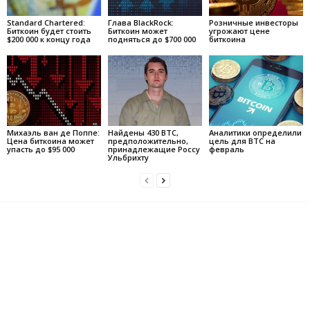
Standard Chartered:
Глава BlackRock:
Розничные инвесторы
Биткоин будет стоить
Биткоин может
угрожают цене
$200 000 к концу года
подняться до $700 000
биткоина
Михаэль ван де Поппе:
Найдены 430 BTC,
Аналитики определили
Цена биткоина может
предположительно,
цель для BTC на
упасть до $95 000
принадлежащие Россу
февраль
Ульбрихту