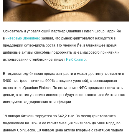
Основатель и управляющий партнер Quantum Fintech Group Гарри Йе
в
интервью
Bloomberg
заявил, что рынок криптовалют находится в
преддверии супер-цикла роста. По мнению Йе, в ближайшее время
цифровые активы способны подорожать из-за массового принятия и
использования стейблкоинов, пишет
РБК Крипто
.
В текущем году биткоин продолжит расти и может достигнуть отметки в
$400 тыс. (рост почти на 900% с текущих уровней), спрогнозировал
основатель Quantum Fintech. По его мнению, ФРС продолжит печатать
деньги, а в этих условиях инвесторы будут использовать как биткоин как
инструмент хеджирования от инфляции.
19 января биткоин торгуется по $42,2 тыс. За месяц криптовалюта
подешевела на 10%, а ее капитализация снизилась до $800 млрд, по
данным CoinGecko. 10 января цена актива впервые с сентября падала