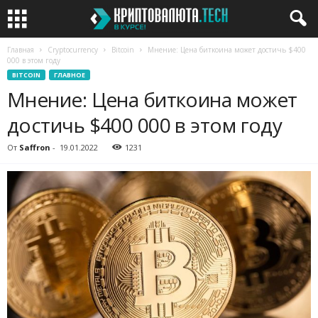
Главная
Cryptocurrency
Bitcoin
Мнение: Цена биткоина может достичь $400
000 в этом году
BITCOIN
ГЛАВНОЕ
Мнение: Цена биткоина может
достичь $400 000 в этом году
От
Saffron
-
19.01.2022
1231