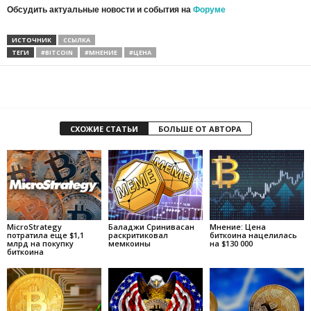
Обсудить актуальные новости и события на
Форуме
ИСТОЧНИК
ССЫЛКА
ТЕГИ
#BITCOIN
#МНЕНИЕ
#ЦЕНА
СХОЖИЕ СТАТЬИ
БОЛЬШЕ ОТ АВТОРА
MicroStrategy
Баладжи Сринивасан
Мнение: Цена
потратила еще $1,1
раскритиковал
биткоина нацелилась
млрд на покупку
мемкоины
на $130 000
биткоина