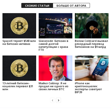
СХОЖИЕ СТАТЬИ
БОЛЬШЕ ОТ АВТОРА
SpaceX теряет $540 млн
Glassnode: Биткоин в
Взлом Coldcard вызвал
на биткоин-активах
самой долгой
рекордный перевод
капитуляции с краха
биткоинов на $9 млрд
FTX
13-летний биткоин-
Майкл Сейлор: Я не
iPhone как
кошелек перевел $31
продал ни одного из
криптокошелек:
млн
своих личных BTC
эксперты советуют
BIP39