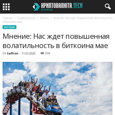
Главная
Cryptocurrency
Bitcoin
Мнение: Нас ждет повышенная волатильность
в биткоина мае
BITCOIN
Мнение: Нас ждет повышенная
волатильность в биткоина мае
От
Saffron
-
11.05.2020
374