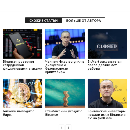
СХОЖИЕ СТАТЬИ
БОЛЬШЕ ОТ АВТОРА
Binance проверяет
Чанпен Чжао вступил в
BitMart закрывается
сотрудников
дискуссию о
после девяти лет
фишинговыми атаками
безопасности
работы
криптобирж
Биткоин выводят с
Стейблкоины уходят с
Британские инвесторы
бирж
Binance
подали иск к Binance и
CZ на $200 млн