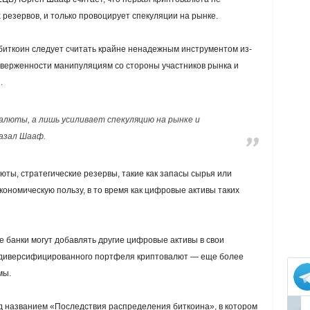
резервов, и только провоцирует спекуляции на рынке.
 биткоин следует считать крайне ненадежным инструментом из-
дверженности манипуляциям со стороны участников рынка и
.
люты, а лишь усиливает спекуляцию на рынке и
азал Шааф.
юты, стратегические резервы, такие как запасы сырья или
кономическую пользу, в то время как цифровые активы таких
е банки могут добавлять другие цифровые активы в свои
де диверсифицированного портфеля криптовалют — еще более
мы.
д названием «Последствия распределения биткоина», в котором