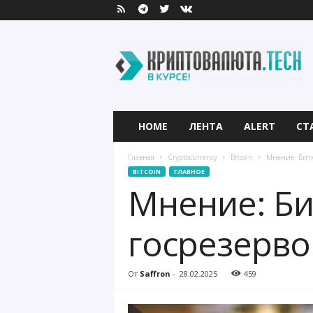
К
р
и
п
т
о
в
HOME
ЛЕНТА
ALERT
СТ
а
л
Главная
Cryptocurrency
Bitcoin
Мнение: Битк
ю
BITCOIN
ГЛАВНОЕ
т
Мнение: Би
а
.
T
госрезерво
e
c
h
От
Saffron
-
28.02.2025
459