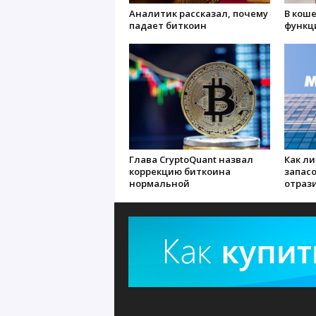
Аналитик рассказал, почему
В коше
падает биткоин
функц
Глава CryptoQuant назвал
Как л
коррекцию биткоина
запасо
нормальной
отраз