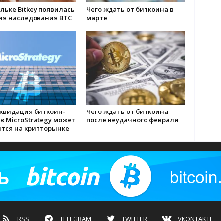
льке Bitkey появилась
Чего ждать от биткоина в
ия наследования BTC
марте
иквидация биткоин-
Чего ждать от биткоина
в MicroStrategy может
после неудачного февраля
ится на крипторынке
RSS
TELEGRAM
TWITTER
VKONTAKTE