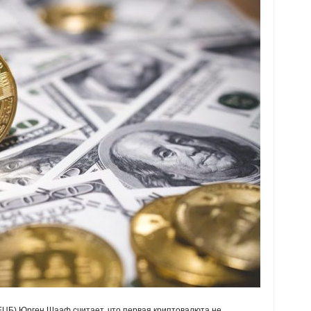
ЕЦБ) Юрген Шааф считает, что первая криптовалюта не