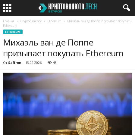
Главная
Cryptocurrency
Ethereum
Михаэль ван де Поппе призывает покупать
Ethereum
ETHEREUM
Михаэль ван де Поппе
призывает покупать Ethereum
От
Saffron
-
13.02.2026
48