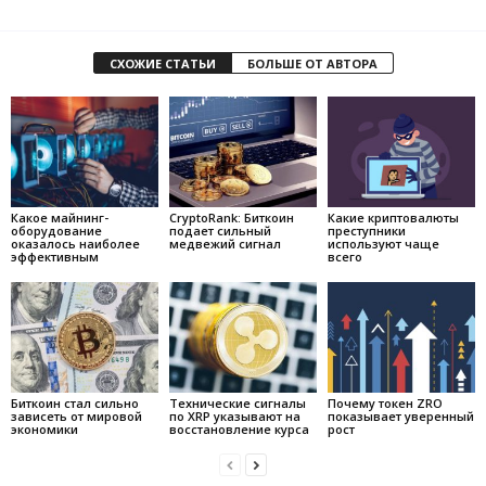
СХОЖИЕ СТАТЬИ
БОЛЬШЕ ОТ АВТОРА
Какое майнинг-
CryptoRank: Биткоин
Какие криптовалюты
оборудование
подает сильный
преступники
оказалось наиболее
медвежий сигнал
используют чаще
эффективным
всего
Биткоин стал сильно
Технические сигналы
Почему токен ZRO
зависеть от мировой
по XRP указывают на
показывает уверенный
экономики
восстановление курса
рост