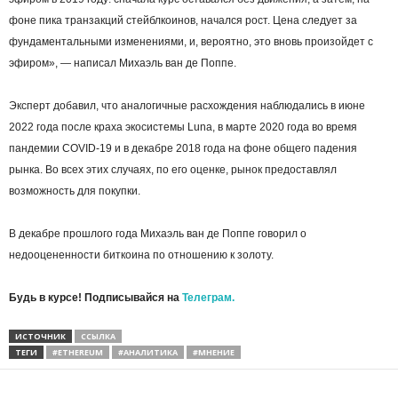
фоне пика транзакций стейблкоинов, начался рост. Цена следует за
фундаментальными изменениями, и, вероятно, это вновь произойдет с
эфиром», — написал Михаэль ван де Поппе.
Эксперт добавил, что аналогичные расхождения наблюдались в июне
2022 года после краха экосистемы Luna, в марте 2020 года во время
пандемии COVID-19 и в декабре 2018 года на фоне общего падения
рынка. Во всех этих случаях, по его оценке, рынок предоставлял
возможность для покупки.
В декабре прошлого года Михаэль ван де Поппе говорил о
недооцененности биткоина по отношению к золоту.
Будь в курсе! Подписывайся на
Телеграм.
ИСТОЧНИК
ССЫЛКА
ТЕГИ
#ETHEREUM
#АНАЛИТИКА
#МНЕНИЕ