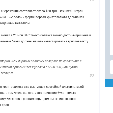
 сбережения составляет около $20 трлн. Из них $18 трлн —
оина. В «зрелой» форме первая криптовалюта должна как
агоценным металлом.
 монет в 21 млн BTC такого баланса можно достичь при цене в
тральные банки должны начать инвестировать в криптовалюту
мерно 20% мировых золотых резервов по сравнению с
иткоин приблизился к уровню в $500 000, нам нужно
 эксперт.
ая криптовалюта уже выступает достойной альтернативой
, в том числе золото, и это принятие будет только
ику биткоина с ранним периодом рынка ипотечного
1 трлн.