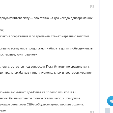
первую криптовалюту — это ставка на два исхода одновременно:
ти;
к актив сбережения и со временем станет наравне с золотом.
ьства по всему миру продолжают набирать долги и обесценивать
ерспективе, криптовалюту.
сперта, остается под вопросом. Пока биткоин не сравняется с
центральных банков и институциональных инвесторов, «ранняя
ионалы выделяют средства на золото или когда ЦБ
ансов. Вы не читаете тонны скептических историй в
твующие сенаторы США собирают армии против золота.
уган.