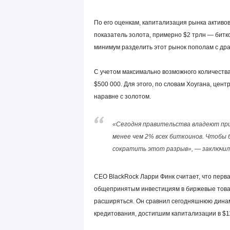
По его оценкам, капитализация рынка активов
показатель золота, примерно $2 трлн — битк
минимум разделить этот рынок пополам с др
С учетом максимально возможного количества
$500 000. Для этого, по словам Хоугана, цен
наравне с золотом.
«Сегодня правительства владеют при
менее чем 2% всех биткоинов. Чтобы б
сократить этот разрыв», — заключил
CEO BlackRock Ларри Финк считает, что перв
общепринятым инвестициям в биржевые товары
расширяться. Он сравнил сегодняшнюю динам
кредитования, достигшим капитализации в $1