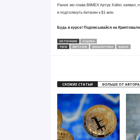
Ранее экс-глава BitMEX Артур Хэйес заявил, 
и подтолкнуть биткоин к $1 млн.
Будь в курсе! Подписывайся на Криптовалю
ИСТОЧНИК
ССЫЛКА
ТЕГИ
#BITCOIN
#АНАЛИТИКА
#ЦЕНА
СХОЖИЕ СТАТЬИ
БОЛЬШЕ ОТ АВТОРА