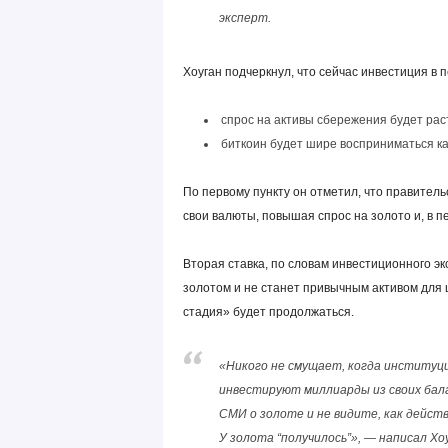
эксперт.
Хоуган подчеркнул, что сейчас инвестиция в 
спрос на активы сбережения будет рас
биткоин будет шире восприниматься ка
По первому пункту он отметил, что правител
свои валюты, повышая спрос на золото и, в п
Вторая ставка, по словам инвестиционного эк
золотом и не станет привычным активом для 
стадия» будет продолжаться.
«Никого не смущает, когда институц
инвестируют миллиарды из своих бал
СМИ о золоте и не видите, как дейс
У золота “получилось”», — написал Хо