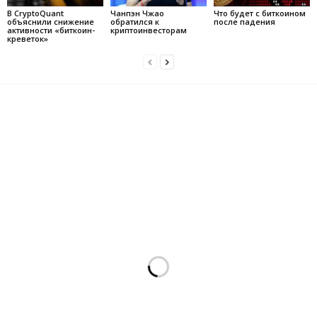
В CryptoQuant
Чанпэн Чжао
Что будет с биткоином
объяснили снижение
обратился к
после падения
активности «биткоин-
криптоинвесторам
креветок»