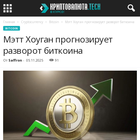
Главная
Cryptocurrency
Bitcoin
Мэтт Хоуган прогнозирует разворот биткоина
BITCOIN
Мэтт Хоуган прогнозирует
разворот биткоина
От
Saffron
-
05.11.2025
91