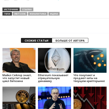
ИСТОЧНИК
ССЫЛКА
ТЕГИ
#BITCOIN
#АНАЛИТИКА
#ЦЕНА
СХОЖИЕ СТАТЬИ
БОЛЬШЕ ОТ АВТОРА
Майкл Сейлор знает,
Ethereum показывает
Что покупают и
что запустит новый
отрицательную
продают киты на
цикл биткоина
динамику
текущем крипторынке