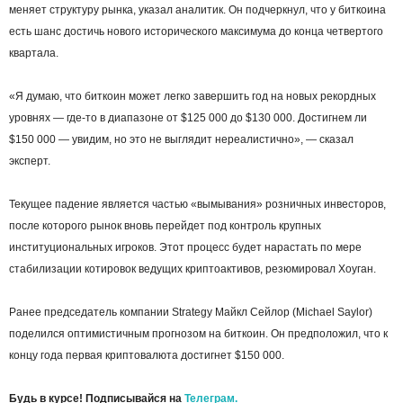
меняет структуру рынка, указал аналитик. Он подчеркнул, что у биткоина
есть шанс достичь нового исторического максимума до конца четвертого
квартала.
«Я думаю, что биткоин может легко завершить год на новых рекордных
уровнях — где-то в диапазоне от $125 000 до $130 000. Достигнем ли
$150 000 — увидим, но это не выглядит нереалистично», — сказал
эксперт.
Текущее падение является частью «вымывания» розничных инвесторов,
после которого рынок вновь перейдет под контроль крупных
институциональных игроков. Этот процесс будет нарастать по мере
стабилизации котировок ведущих криптоактивов, резюмировал Хоуган.
Ранее председатель компании Strategy Майкл Сейлор (Michael Saylor)
поделился оптимистичным прогнозом на биткоин. Он предположил, что к
концу года первая криптовалюта достигнет $150 000.
Будь в курсе! Подписывайся на
Телеграм.