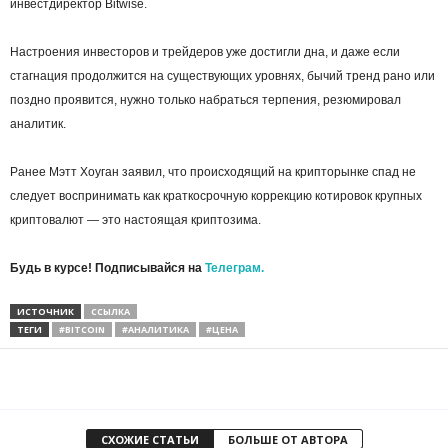
инвестдиректор Bitwise.
Настроения инвесторов и трейдеров уже достигли дна, и даже если
стагнация продолжится на существующих уровнях, бычий тренд рано или
поздно проявится, нужно только набраться терпения, резюмировал
аналитик.
Ранее Мэтт Хоуган заявил, что происходящий на крипторынке спад не
следует воспринимать как краткосрочную коррекцию котировок крупных
криптовалют — это настоящая криптозима.
Будь в курсе! Подписывайся на
Телеграм.
ИСТОЧНИК
ССЫЛКА
ТЕГИ
#BITCOIN
#АНАЛИТИКА
#ЦЕНА
СХОЖИЕ СТАТЬИ
БОЛЬШЕ ОТ АВТОРА