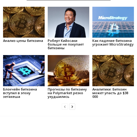
Анализ цены биткоина
Роберт Кийосаки
Как падение биткоина
больше не покупает
угрожает MicroStrategy
биткоины
Блокчейн биткоина
Прогнозы по биткоину
Аналитики: Биткоин
вступил в эпоху
на Polymarket резко
может упасть до $38
зетахеша
ухудшились
000