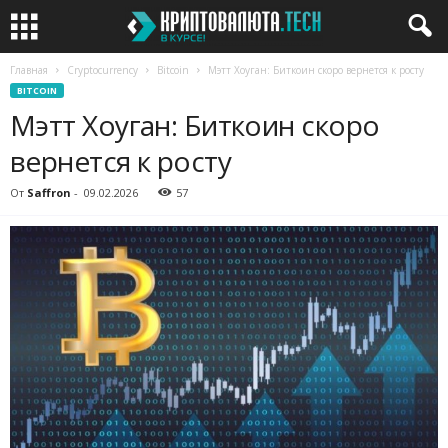
Главная
Cryptocurrency
Bitcoin
Мэтт Хоуган: Биткоин скоро вернется к росту
BITCOIN
Мэтт Хоуган: Биткоин скоро
вернется к росту
От
Saffron
-
09.02.2026
57