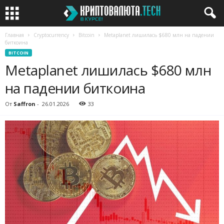
Главная
Cryptocurrency
Bitcoin
Metaplanet лишилась $680 млн на падении
биткоина
BITCOIN
Metaplanet лишилась $680 млн
на падении биткоина
От
Saffron
-
26.01.2026
33