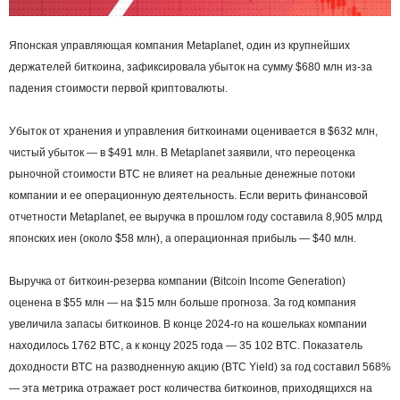
Японская управляющая компания Metaplanet, один из крупнейших
держателей биткоина, зафиксировала убыток на сумму $680 млн из-за
падения стоимости первой криптовалюты.
Убыток от хранения и управления биткоинами оценивается в $632 млн,
чистый убыток — в $491 млн. В Metaplanet заявили, что переоценка
рыночной стоимости BTC не влияет на реальные денежные потоки
компании и ее операционную деятельность. Если верить финансовой
отчетности Metaplanet, ее выручка в прошлом году составила 8,905 млрд
японских иен (около $58 млн), а операционная прибыль — $40 млн.
Выручка от биткоин-резерва компании (Bitcoin Income Generation)
оценена в $55 млн — на $15 млн больше прогноза. За год компания
увеличила запасы биткоинов. В конце 2024-го на кошельках компании
находилось 1762 BTC, а к концу 2025 года — 35 102 BTC. Показатель
доходности BTC на разводненную акцию (BTC Yield) за год составил 568%
— эта метрика отражает рост количества биткоинов, приходящихся на