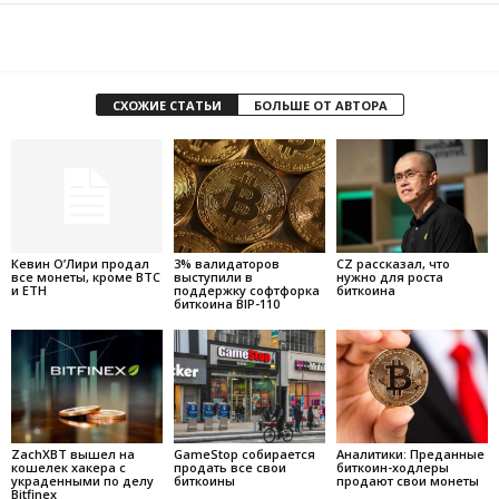
СХОЖИЕ СТАТЬИ
БОЛЬШЕ ОТ АВТОРА
Кевин О’Лири продал
3% валидаторов
CZ рассказал, что
все монеты, кроме BTC
выступили в
нужно для роста
и ETH
поддержку софтфорка
биткоина
биткоина BIP-110
ZachXBT вышел на
GameStop собирается
Аналитики: Преданные
кошелек хакера с
продать все свои
биткоин-ходлеры
украденными по делу
биткоины
продают свои монеты
Bitfinex