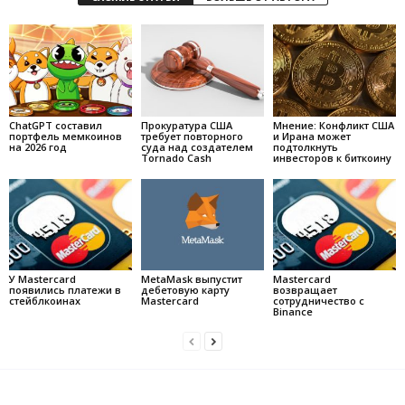
ChatGPT составил
Прокуратура США
Мнение: Конфликт США
портфель мемкоинов
требует повторного
и Ирана может
на 2026 год
суда над создателем
подтолкнуть
Tornado Cash
инвесторов к биткоину
У Mastercard
MetaMask выпустит
Mastercard
появились платежи в
дебетовую карту
возвращает
стейблкоинах
Mastercard
сотрудничество с
Binance