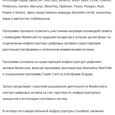
Anchorage Digital, Aptos, Arc, Ava Labs, Binance, BitGo, Bybit, Circle, Cosmos,
Fireblocks, Gemini, Mercuryo, MoonPay, Optimism, Paxos, Polygon, Rain,
Ripple и Solana. Здесь представлены команды блокчейн-сетей, хранилищ,
бирж и эмитентов стейблкоинов.
Программа призвана позволить участникам напрямую взаимодействовать
с командами Mastercard по будущим продуктам и услугам, делая фокус на
подключении инфраструктуры цифровых активов к существующим
карточным платформам и глобальным коммерческим потокам.
Программа основана на существующей инфраструктуре цифровых
активов Mastercard, включая программу акселератора блокчейна Start Path
и специальную программу Crypto Card на платформе Engage.
Запуск продолжают стратегию расширения деятельности Mastercard в
секторе цифровых активов за счёт партнёрств, инфраструктурных
инициатив и интеграции платёжных систем.
В октябре поставщик облачной инфраструктуры Cloudflare заключил