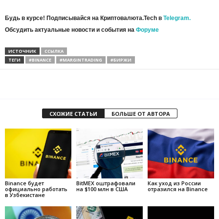
Будь в курсе! Подписывайся на Криптовалюта.Tech в
Telegram.
Обсудить актуальные новости и события на
Форуме
ИСТОЧНИК
ССЫЛКА
ТЕГИ
#BINANCE
#MARGINTRADING
#БИРЖИ
СХОЖИЕ СТАТЬИ
БОЛЬШЕ ОТ АВТОРА
Binance будет
BitMEX оштрафовали
Как уход из России
официально работать
на $100 млн в США
отразился на Binance
в Узбекистане