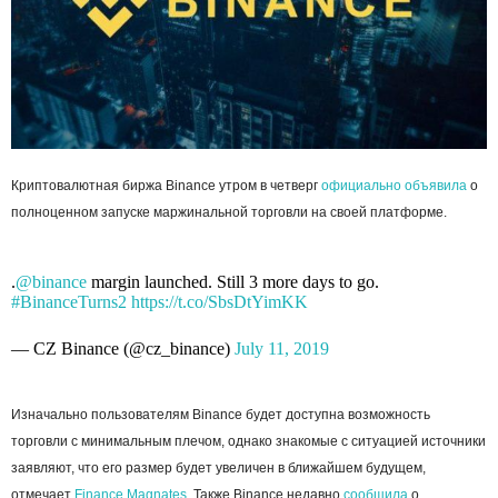
Криптовалютная биржа Binance утром в четверг
официально объявила
о
полноценном запуске маржинальной торговли на своей платформе.
.
@binance
margin launched. Still 3 more days to go.
#BinanceTurns2
https://t.co/SbsDtYimKK
— CZ Binance (@cz_binance)
July 11, 2019
Изначально пользователям Binance будет доступна возможность
торговли с минимальным плечом, однако знакомые с ситуацией источники
заявляют, что его размер будет увеличен в ближайшем будущем,
отмечает
Finance Magnates
. Также Binance недавно
сообщила
о