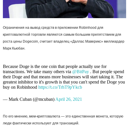
Ограничения на вывод средств в приложении Robinhood для
криптовалютной торговли являются самым большим препятствием для
роста цены Dogecoin, считает владелец «Даллас Маверикс» миллиардер
Марк Кьюбан.
Because Doge is the one coin that people actually use for
transactions. We take many others via
@BitPay
. But people spend
their Doge and that means more businesses will start taking it. The
greatest inhibitor to it's growth is that you can't spend the Doge you
buy on Robinhood
https://t.co/TrhT9pYkcb
— Mark Cuban (@mcuban)
April 26, 2021
По его мнению, мем-криптовалюта — это единственная монета, которую
люди фактически используют для транзакций.