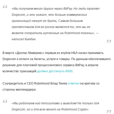
«Мы получаем много других через BitPay. Но люди тратят
Dogecoin, и это значит, что больше коммерческих
организаций начнут ее брать. Самым большим
препятствием для ее роста является то, что вы не
можете потратить купленные на Robinhood токены», —
написал Кьюбан.
В марте «Даллас Маверикс» первым из клубов НБА начал принимать
Dogecoin к оплате за билеты, услуги и товары. По данным обеспечившего
решение для платежей процессингового сервиса BitPay, в апреле
количество транзакций
должно достигнуть 6000
.
Соучредитель и CEO Robinhood Влад Тенев
ответил
на критику со
стороны миллиардера:
«Мы работаем над депозитами и выводом! Не только для
Dogecoin, но и для всех монет на Robinhood Crypto».