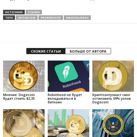
ИСТОЧНИК
ССЫЛКА
ТЕГИ
#DOGECOIN
#ROBINHOOD
#МАРККЬЮБАН
СХОЖИЕ СТАТЬИ
БОЛЬШЕ ОТ АВТОРА
Мнение: Dogecoin
Robinhood не будет
Криптоэнтузиаст смог
будет стоить $2,35
вкладываться в
остановить 69% узлов
биткоин
Dogecoin