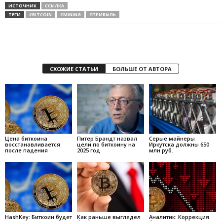
ИСТОЧНИК
ССЫЛКА
ТЕГИ
#BITCOIN
#MINING
#ПРИБЫЛЬ
СХОЖИЕ СТАТЬИ
БОЛЬШЕ ОТ АВТОРА
Цена биткоина
Питер Брандт назвал
Серые майнеры
восстанавливается
цели по биткоину на
Иркутска должны 650
после падения
2025 год
млн руб.
HashKey: Биткоин будет
Как раньше выглядел
Аналитик: Коррекция