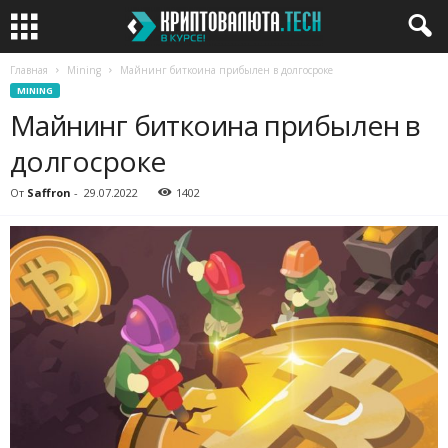
Главная
Mining
Майнинг биткоина прибылен в долгосроке
MINING
Майнинг биткоина прибылен в
долгосроке
От
Saffron
-
29.07.2022
1402