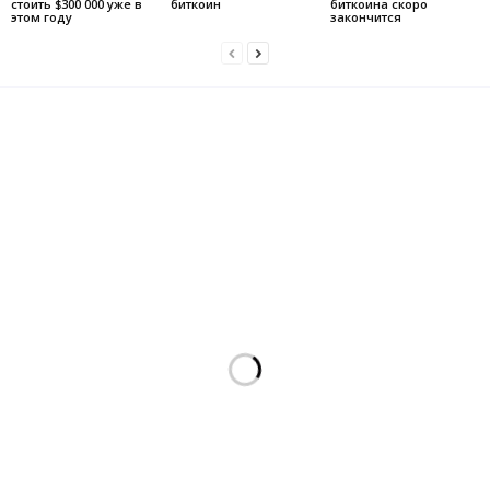
стоить $300 000 уже в
биткоин
биткоина скоро
этом году
закончится