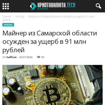
Главная
Mining
Майнер из Самарской области осужден за ущерб в 91 млн
рублей
MINING
Майнер из Самарской области
осужден за ущерб в 91 млн
рублей
От
Saffron
-
02.07.2026
33