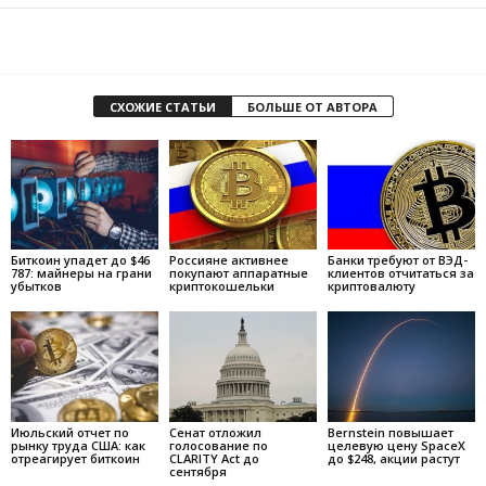
СХОЖИЕ СТАТЬИ
БОЛЬШЕ ОТ АВТОРА
Биткоин упадет до $46
Россияне активнее
Банки требуют от ВЭД-
787: майнеры на грани
покупают аппаратные
клиентов отчитаться за
убытков
криптокошельки
криптовалюту
Июльский отчет по
Сенат отложил
Bernstein повышает
рынку труда США: как
голосование по
целевую цену SpaceX
отреагирует биткоин
CLARITY Act до
до $248, акции растут
сентября