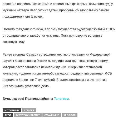
решение повлияли «семейные и социальные факторы», объяснил суд: у
мужчины четверо малолетних детей, проблемы со здоровьем у самого
подсудимого и его близких.
Помимо гражданского иска, в пользу государства будет удерживаться 10%
от официального заработка мужчины. Пока приговор не вступил в
законную силу.
Ранее в городе Самара сотрудники местного управления Федеральной
службы безопасности России ликвидировали криптовалютную ферму,
которая располагалась в нежилом здании. Ущерб энергетической
компании, «одному из системообразующих предприятий региона», ФСБ
оценило в более чем 7 млн рублей. Владельцев фермы ищут, против
них возбудили уголовное дело.
Будь в курсе! Подписывайся на
Телеграм.
ИСТОЧНИК
ССЫЛКА
ТЕГИ
#CRYPTOCURRENCY
#МАЙНИНГ
#РОССИЯ