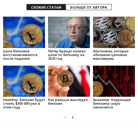
СХОЖИЕ СТАТЬИ
БОЛЬШЕ ОТ АВТОРА
Цена биткоина
Питер Брандт назвал
Альткоины, которые
восстанавливается
цели по биткоину на
обновили ценовые
после падения
2025 год
максимумы
HashKey: Биткоин будет
Как раньше выглядел
Аналитик: Коррекция
стоить $300 000 уже в
биткоин
биткоина скоро
этом году
закончится