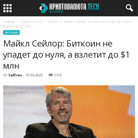
Главная
Cryptocurrency
Bitcoin
Майкл Сейлор: Биткоин не упадет до нуля, а
взлетит до $1 млн
BITCOIN
Майкл Сейлор: Биткоин не
упадет до нуля, а взлетит до $1
млн
От
Saffron
-
10.06.2022
1113