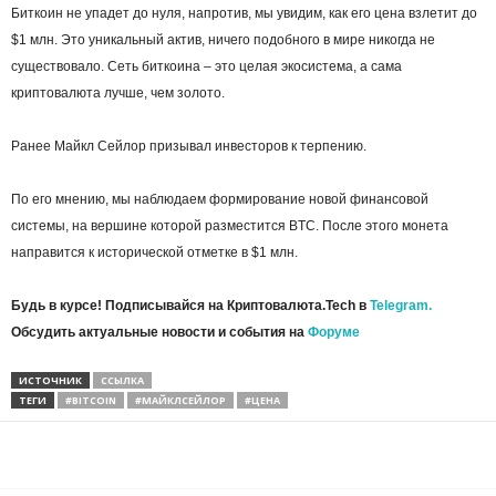
Биткоин не упадет до нуля, напротив, мы увидим, как его цена взлетит до
$1 млн. Это уникальный актив, ничего подобного в мире никогда не
существовало. Сеть биткоина – это целая экосистема, а сама
криптовалюта лучше, чем золото.
Ранее Майкл Сейлор призывал инвесторов к терпению.
По его мнению, мы наблюдаем формирование новой финансовой
системы, на вершине которой разместится BTC. После этого монета
направится к исторической отметке в $1 млн.
Будь в курсе! Подписывайся на Криптовалюта.Tech в
Telegram.
Обсудить актуальные новости и события на
Форуме
ИСТОЧНИК
ССЫЛКА
ТЕГИ
#BITCOIN
#МАЙКЛСЕЙЛОР
#ЦЕНА