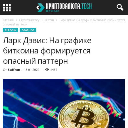
Главная
Cryptocurrency
Bitcoin
Ларк Дэвис: На графике биткоина формируется
опасный паттерн
BITCOIN
ГЛАВНОЕ
Ларк Дэвис: На графике
биткоина формируется
опасный паттерн
От
Saffron
-
13.01.2022
1487