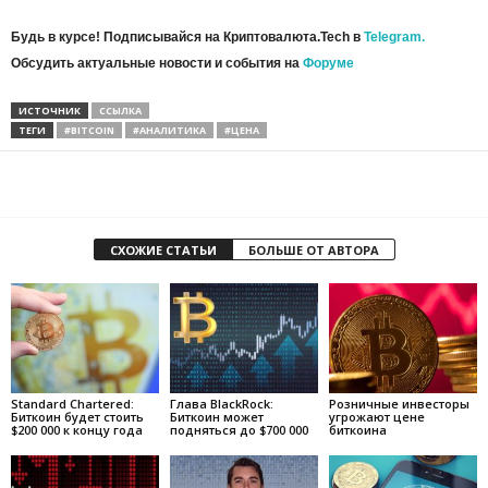
Будь в курсе! Подписывайся на Криптовалюта.Tech в
Telegram.
Обсудить актуальные новости и события на
Форуме
ИСТОЧНИК
ССЫЛКА
ТЕГИ
#BITCOIN
#АНАЛИТИКА
#ЦЕНА
СХОЖИЕ СТАТЬИ
БОЛЬШЕ ОТ АВТОРА
Standard Chartered:
Глава BlackRock:
Розничные инвесторы
Биткоин будет стоить
Биткоин может
угрожают цене
$200 000 к концу года
подняться до $700 000
биткоина