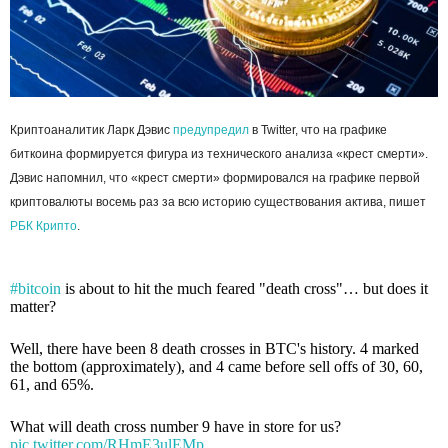
Криптоаналитик Ларк Дэвис
предупредил
в Twitter, что на графике
биткоина формируется фигура из технического анализа «крест смерти».
Дэвис напомнил, что «крест смерти» формировался на графике первой
криптовалюты восемь раз за всю историю существования актива, пишет
РБК Крипто
.
#bitcoin
is about to hit the much feared "death cross"… but does it
matter?
Well, there have been 8 death crosses in BTC's history. 4 marked
the bottom (approximately), and 4 came before sell offs of 30, 60,
61, and 65%.
What will death cross number 9 have in store for us?
pic.twitter.com/RHmE3ulEMp