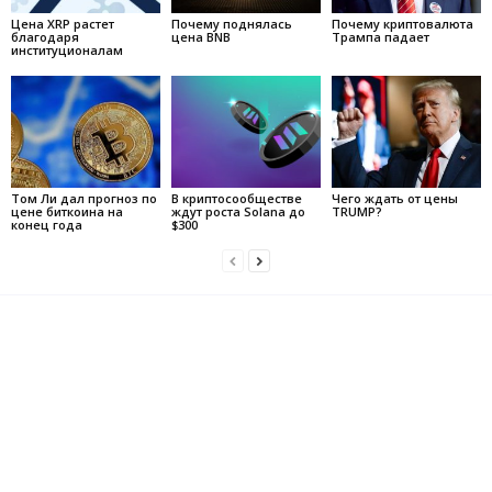
Цена XRP растет
Почему поднялась
Почему криптовалюта
благодаря
цена BNB
Трампа падает
институционалам
Том Ли дал прогноз по
В криптосообществе
Чего ждать от цены
цене биткоина на
ждут роста Solana до
TRUMP?
конец года
$300