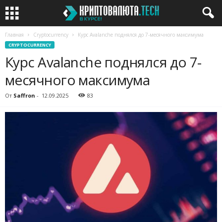
Главная
Cryptocurrency
Курс Avalanche поднялся до 7-месячного максимума
CRYPTOCURRENCY
Курс Avalanche поднялся до 7-
месячного максимума
От
Saffron
-
12.09.2025
83