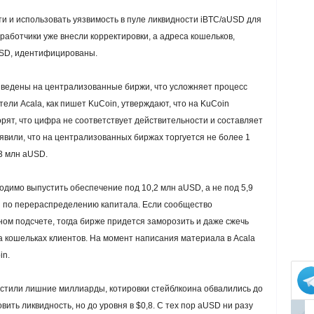
ти и использовать уязвимость в пуле ликвидности iBTC/aUSD для
работчики уже внесли корректировки, а адреса кошельков,
SD, идентифицированы.
ыведены на централизованные биржи, что усложняет процесс
ли Acala, как пишет KuCoin, утверждают, что на KuCoin
рят, что цифра не соответствует действительности и составляет
заявили, что на централизованных биржах торгуется не более 1
3 млн aUSD.
одимо выпустить обеспечение под 10,2 млн aUSD, а не под 5,9
 по перераспределению капитала. Если сообщество
ом подсчете, тогда бирже придется заморозить и даже сжечь
а кошельках клиентов. На момент написания материала в Acala
in.
пустили лишние миллиарды, котировки стейблкоина обвалились до
ить ликвидность, но до уровня в $0,8. С тех пор aUSD ни разу