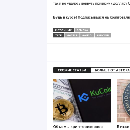
так и не удалось вернуть привязку к доллару 
Будь в курсе! Подписывайся на Криптовалю
ИСТОЧНИК
ССЫЛКА
ТЕГИ
#ACALA
#AUSD
#KUCOIN
СХОЖИЕ СТАТЬИ
БОЛЬШЕ ОТ АВТОРА
Объемы крипторезервов
В иске