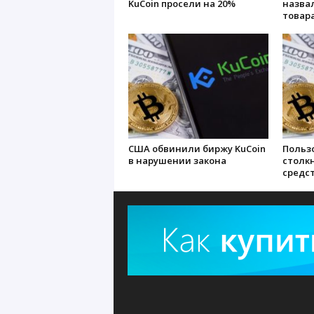
KuCoin просели на 20%
назвал
товар
США обвинили биржу KuCoin
Польз
в нарушении закона
столк
средс