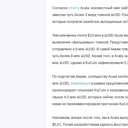
Согласно
отчету
Acala, неизвестный смог най
эмиссии чуть более 3 млрд токенов aUSD. Раз
которые получили ошибочно выпущенные aU
Тем нем менее почти $10 млн в aUSD были в
выявления «фальшивых» токенов. Представите
отправлено 4,9 млн aUSD. В самой бирже гово
чуть более 8 млн aUSD. Кроме того, в Acala 
млн aUSD, однако в KuCoin зафиксировали 5,
По подсчетам биржи, сообществу Acala необх
млн aUSD,
заявленных
в рамках предложения
проигнорирует опасения KuCoin о неправильн
свыше 4,3 млн aUSD, которые сейчас осели н
никак не прокомментировали претензии KuCo
Напомним, вскоре после того, как в Acala вы
$0,01. Позже разработчикам удалось восстанов