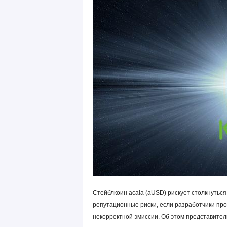
Стейблкоин acala (aUSD) рискует столкнутьс
репутационные риски, если разработчики прое
некорректной эмиссии. Об этом представите