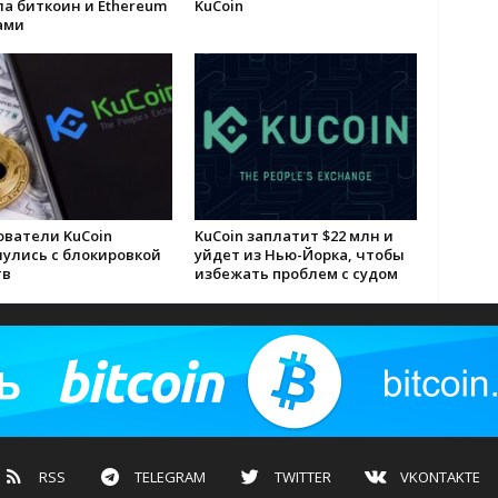
а биткоин и Ethereum
KuCoin
ами
ователи KuCoin
KuCoin заплатит $22 млн и
нулись с блокировкой
уйдет из Нью-Йорка, чтобы
тв
избежать проблем с судом
RSS
TELEGRAM
TWITTER
VKONTAKTE