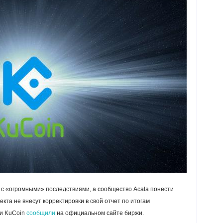
я с «огромными» последствиями, а сообщество Acala понести
кта не внесут корректировки в свой отчет по итогам
ли KuCoin
сообщили
на официальном сайте биржи.