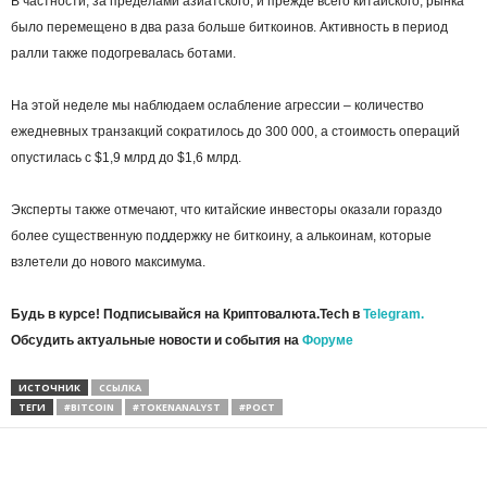
В частности, за пределами азиатского, и прежде всего китайского, рынка
было перемещено в два раза больше биткоинов. Активность в период
ралли также подогревалась ботами.
На этой неделе мы наблюдаем ослабление агрессии – количество
ежедневных транзакций сократилось до 300 000, а стоимость операций
опустилась с $1,9 млрд до $1,6 млрд.
Эксперты также отмечают, что китайские инвесторы оказали гораздо
более существенную поддержку не биткоину, а алькоинам, которые
взлетели до нового максимума.
Будь в курсе! Подписывайся на Криптовалюта.Tech в
Telegram.
Обсудить актуальные новости и события на
Форуме
ИСТОЧНИК
ССЫЛКА
ТЕГИ
#BITCOIN
#TOKENANALYST
#РОСТ