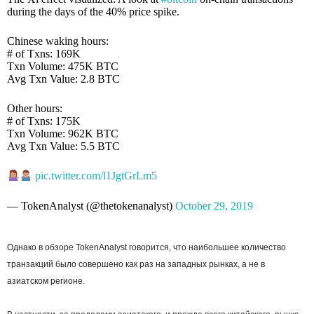
during the days of the 40% price spike.
Chinese waking hours:
# of Txns: 169K
Txn Volume: 475K BTC
Avg Txn Value: 2.8 BTC
Other hours:
# of Txns: 175K
Txn Volume: 962K BTC
Avg Txn Value: 5.5 BTC
pic.twitter.com/l1JgtGrLm5
— TokenAnalyst (@thetokenanalyst)
October 29, 2019
Однако в обзоре TokenAnalyst говорится, что наибольшее количество
транзакций было совершено как раз на западных рынках, а не в
азиатском регионе.