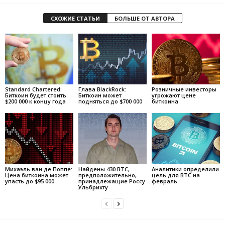
СХОЖИЕ СТАТЬИ
БОЛЬШЕ ОТ АВТОРА
Standard Chartered:
Глава BlackRock:
Розничные инвесторы
Биткоин будет стоить
Биткоин может
угрожают цене
$200 000 к концу года
подняться до $700 000
биткоина
Михаэль ван де Поппе:
Найдены 430 BTC,
Аналитики определили
Цена биткоина может
предположительно,
цель для BTC на
упасть до $95 000
принадлежащие Россу
февраль
Ульбрихту