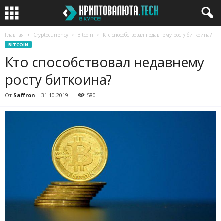
Главная
Cryptocurrency
Bitcoin
Кто способствовал недавнему росту биткоина?
BITCOIN
Кто способствовал недавнему
росту биткоина?
От
Saffron
-
31.10.2019
580