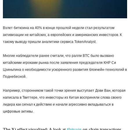
Взлет биткоина на 40% в конце прошлой недели стал результатом
активизации не китайских, а европейских и американских инвесторов. К
такому выводу пришли аналитики сервиса TokenAnalyst.
Многие наблюдатели ранее считали, что ралли BTC было вызвано
китайскими игроками рынка после заявления председателя КНР Си
Цзиньпина о необходимости ускоренного развития блокчейн-технологий в
Поднебесной.
Например, сторонником такой точки зрения выступает Дови Ван, которая
написала в Твиттере, что инвесторы из Китая восприняли слова своего
лидера как сигнал к действию и начали агрессивно вкладываться в
цифровые активы.
The Xi effect visualized: A look at
#bitcoin
on-chain transactions