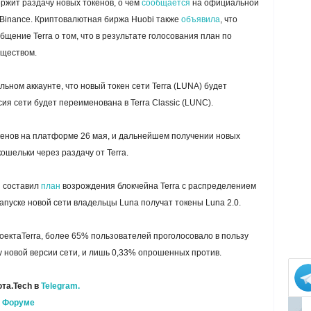
жит раздачу новых токенов, о чем
сообщается
на официальной
нт Binance. Криптовалютная биржа Huobi также
объявила
, что
бщение Terra о том, что в результате голосования план по
бществом.
ьном аккаунте, что новый токен сети Terra (LUNA) будет
ия сети будет переименована в Terra Classic (LUNC).
енов на платформе 26 мая, и дальнейшем получении новых
шельки через раздачу от Terra.
н составил
план
возрождения блокчейна Terra с распределением
апуске новой сети владельцы Luna получат токены Luna 2.0.
роектаTerra, более 65% пользователей проголосовало в пользу
 новой версии сети, и лишь 0,33% опрошенных против.
та.Tech в
Telegram.
а
Форуме