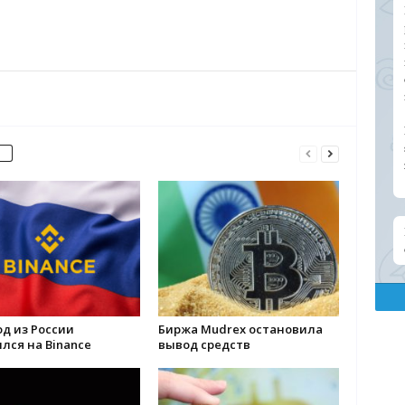
од из России
Биржа Mudrex остановила
лся на Binance
вывод средств