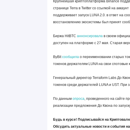
Крупнейшая криптоплатформа Binance поддер
странице Terra в Twitter со ссылкой на аккау
поддерживает запуск LUNA 2.0. в ответ на соо
восстановлению экосистемы был принят соо
Биржа HitBTC
аннонсировала
в своем официал
доступен на платформе с 27 мая. Старая верс
ByBit
сообщила
о переименовании старых ток
токенов держателям LUNA на свои спотовые ко
Генеральный директор Terraform Labs До Кво
токенов среди держателей LUNA и UST. При з
По данным
опроса
, проведенного на сайте п
реализации предложения До Квона по запуску
Будь в курсе! Подписывайся на Криптовалю
Обсудить актуальные новости и события н