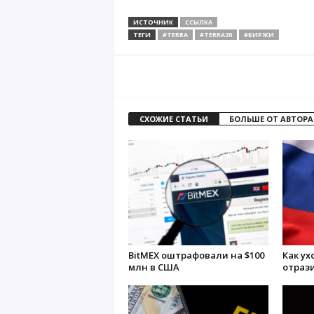
ИСТОЧНИК
ССЫЛКА
ТЕГИ
#TERRA
#TERRA20
#БИРЖИ
СХОЖИЕ СТАТЬИ
БОЛЬШЕ ОТ АВТОРА
BitMEX оштрафовали на $100
Как ух
млн в США
отрази