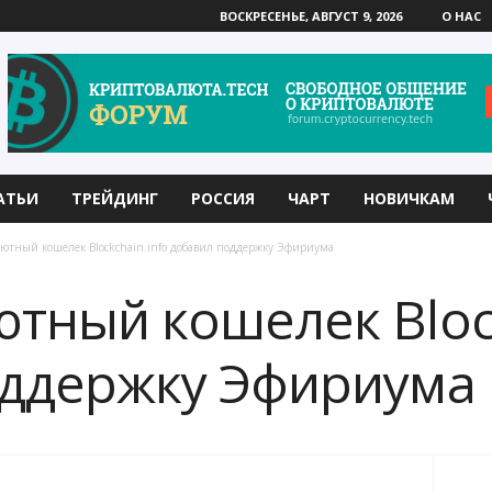
ВОСКРЕСЕНЬЕ, АВГУСТ 9, 2026
О НАС
АТЬИ
ТРЕЙДИНГ
РОССИЯ
ЧАРТ
НОВИЧКАМ
ютный кошелек Blockchain.info добавил поддержку Эфириума
тный кошелек Block
оддержку Эфириума