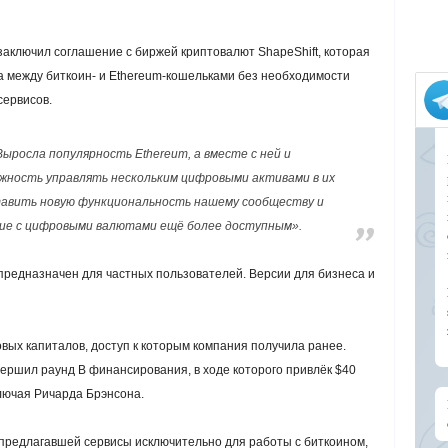
 заключил соглашение с биржей криптовалют ShapeShift, которая
а между биткоин- и Ethereum-кошельками без необходимости
сервисов.
ыросла популярность Ethereum, а вместе с ней и
жность управлять нескольким цифровыми активами в их
ставить новую функциональность нашему сообществу и
ие с цифровыми валютами ещё более доступным».
предназначен для частных пользователей. Версии для бизнеса и
вых капиталов, доступ к которым компания получила ранее.
вершил раунд B финансирования, в ходе которого привлёк $40
лючая Ричарда Брэнсона.
 предлагавшей сервисы исключительно для работы с биткоином,