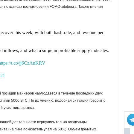
орят о шансах возникновения
FOMO
-эффекта. Такого мнения
ecover this week, with both hash-rate, and revenue per
l inflows, and what a surge in profitable supply indicates.
https://t.co/jj6CzAnKRV
021
й позиции майнеров наблюдается в течение последних двух
игли 5000 BTC. По их мнению, подобная ситуация говорит о
й участников рынка.
ионной деятельности вернулись только владельцы
йта (на пике показатель упал на 50%). Объем добытых