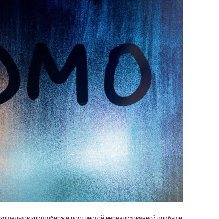
 кошельков криптобирж и рост чистой нереализованной прибыли