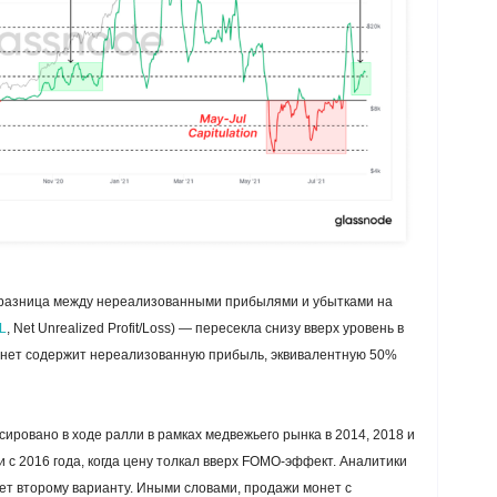
 разница между нереализованными прибылями и убытками на
L
, Net Unrealized Profit/Loss) — пересекла снизу вверх уровень в
монет содержит нереализованную прибыль, эквивалентную 50%
ировано в ходе ралли в рамках медвежьего рынка в 2014, 2018 и
 и с 2016 года, когда цену толкал вверх FOMO-эффект. Аналитики
ует второму варианту. Иными словами, продажи монет с