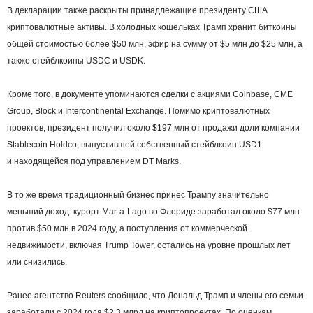
В декларации также раскрыты принадлежащие президенту США
криптовалютные активы. В холодных кошельках Трамп хранит биткоины
общей стоимостью более $50 млн, эфир на сумму от $5 млн до $25 млн, а
также стейблкоины USDC и USDK.
Кроме того, в документе упоминаются сделки с акциями Coinbase, CME
Group, Block и Intercontinental Exchange. Помимо криптовалютных
проектов, президент получил около $197 млн от продажи доли компании
Stablecoin Holdco, выпустившей собственный стейблкоин USD1
и находящейся под управлением DT Marks.
В то же время традиционный бизнес принес Трампу значительно
меньший доход: курорт Mar-a-Lago во Флориде заработал около $77 млн
против $50 млн в 2024 году, а поступления от коммерческой
недвижимости, включая Trump Tower, остались на уровне прошлых лет
или снизились.
Ранее агентство Reuters сообщило, что Дональд Трамп и члены его семьи
заработали с 2024 года $2,3 млрд на криптопроектах. По оценкам