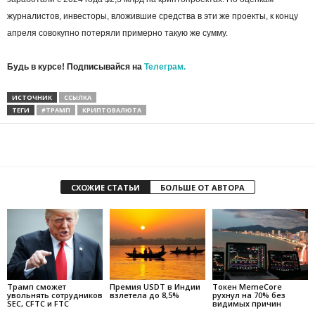
журналистов, инвесторы, вложившие средства в эти же проекты, к концу
апреля совокупно потеряли примерно такую же сумму.
Будь в курсе! Подписывайся на
Телеграм.
ИСТОЧНИК
ССЫЛКА
ТЕГИ
#ТРАМП
КРИПТОВАЛЮТА
СХОЖИЕ СТАТЬИ
БОЛЬШЕ ОТ АВТОРА
Трамп сможет
Премия USDT в Индии
Токен MemeCore
увольнять сотрудников
взлетела до 8,5%
рухнул на 70% без
SEC, CFTC и FTC
видимых причин