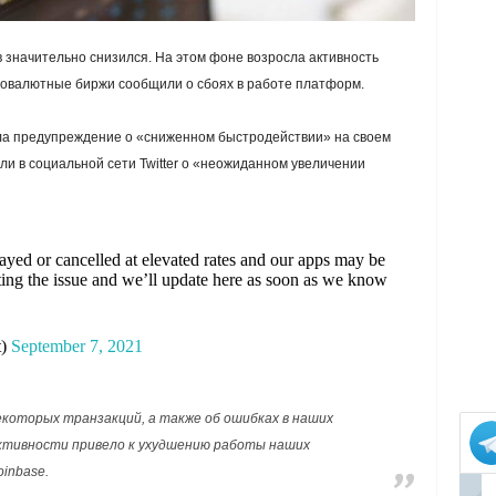
в значительно снизился. На этом фоне возросла активность
товалютные биржи сообщили о сбоях в работе платформ.
ла предупреждение о «сниженном быстродействии» на своем
и в социальной сети Twitter о «неожиданном увеличении
ayed or cancelled at elevated rates and our apps may be
ating the issue and we’ll update here as soon as we know
t)
September 7, 2021
екоторых транзакций, а также об ошибках в наших
активности привело к ухудшению работы наших
oinbase.