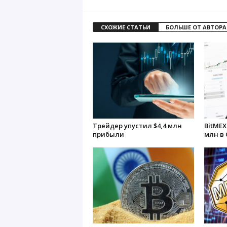
СХОЖИЕ СТАТЬИ
БОЛЬШЕ ОТ АВТОРА
Трейдер упустил $4,4 млн
BitMEX
прибыли
млн в