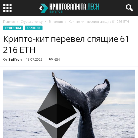
Главная
Cryptocurrency
Ethereum
Крипто-кит перевел спящие 61 216 ETH
ETHEREUM
ГЛАВНОЕ
Крипто-кит перевел спящие 61
216 ETH
От
Saffron
-
19.07.2023
654