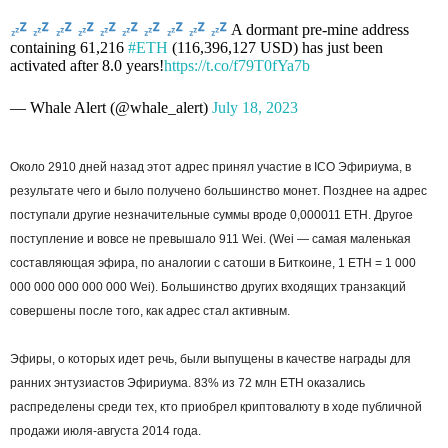
A dormant pre-mine address
containing 61,216
#ETH
(116,396,127 USD) has just been
activated after 8.0 years!
https://t.co/f79T0fYa7b
— Whale Alert (@whale_alert)
July 18, 2023
Около 2910 дней назад этот адрес принял участие в ICO Эфириума, в
результате чего и было получено большинство монет. Позднее на адрес
поступали другие незначительные суммы вроде 0,000011 ETH. Другое
поступление и вовсе не превышало 911 Wei. (Wei — самая маленькая
составляющая эфира, по аналогии с сатоши в Биткоине, 1 ETH = 1 000
000 000 000 000 000 Wei). Большинство других входящих транзакций
совершены после того, как адрес стал активным.
Эфиры, о которых идет речь, были выпущены в качестве награды для
ранних энтузиастов Эфириума. 83% из 72 млн ETH оказались
распределены среди тех, кто приобрел криптовалюту в ходе публичной
продажи июля-августа 2014 года.