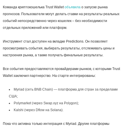
Команда криптокошелька Trust Wallet
объявила
о запуске рынка
прогнозов. Пользователи могут делать ставки на результаты реальных
событий непосредственно через кошелек – без необходимости
отдельных приложений или платформ.
Инструмент стал доступен на вкладке Predictions. Он позволяет
просматривать события, выбирать результаты, отслеживать цены и
настроения рынка, а также получать финальные результаты.
Все события предоставляются провайдерами рынков, с которыми Trust
Wallet заключил партнерство. На старте интегрированы:
Myriad (сеть BNB Chain) — платформа для стран за пределами
США;
Polymarket (через Swap.xyz на Polygon);
Kalshi (через Dflow на Solana).
Пока что активна только интеграция с Myriad. Другие платформы