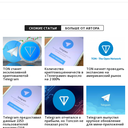
СХОЖИЕ СТАТЬИ
БОЛЬШЕ ОТ АВТОРА
TON станет
Количество
TON начнет проводить
эксклюзивной
криптомошенничеств в
экспансию на
криптовалютой
«Телеграме» выросло
американский рынок
Telegram
на 2 000%
Telegram предоставил
Telegram отчитался о
Telegram выпустил
данные 2253
прибыли, но Toncoin не
крупное обновление
пользователей
показал роста
для мини-приложений
властям США