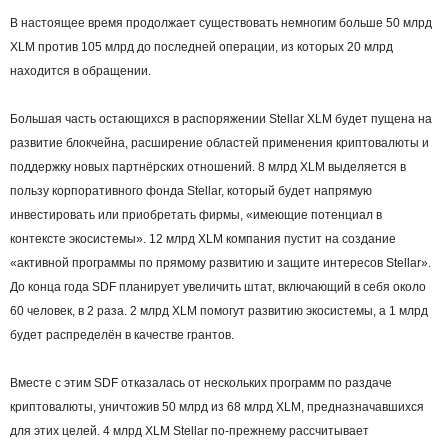
В настоящее время продолжает существовать немногим больше 50 млрд
XLM против 105 млрд до последней операции, из которых 20 млрд
находится в обращении.
Большая часть остающихся в распоряжении Stellar XLM будет пущена на
развитие блокчейна, расширение областей применения криптовалюты и
поддержку новых партнёрских отношений. 8 млрд XLM выделяется в
пользу корпоративного фонда Stellar, который будет напрямую
инвестировать или приобретать фирмы, «имеющие потенциал в
контексте экосистемы». 12 млрд XLM компания пустит на создание
«активной программы по прямому развитию и защите интересов Stellar».
До конца года SDF планирует увеличить штат, включающий в себя около
60 человек, в 2 раза. 2 млрд XLM помогут развитию экосистемы, а 1 млрд
будет распределён в качестве грантов.
Вместе с этим SDF отказалась от нескольких программ по раздаче
криптовалюты, уничтожив 50 млрд из 68 млрд XLM, предназначавшихся
для этих целей. 4 млрд XLM Stellar по-прежнему рассчитывает