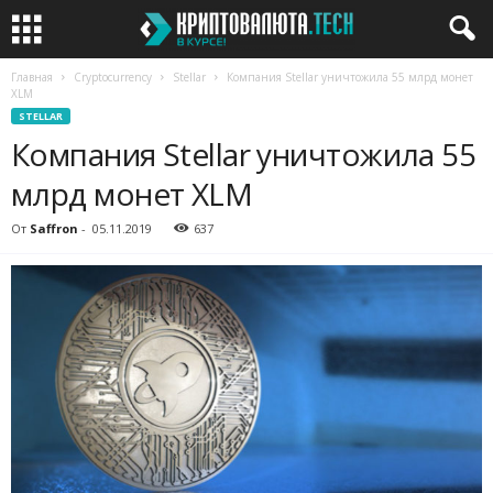
Главная
Cryptocurrency
Stellar
Компания Stellar уничтожила 55 млрд монет
XLM
STELLAR
Компания Stellar уничтожила 55
млрд монет XLM
От
Saffron
-
05.11.2019
637