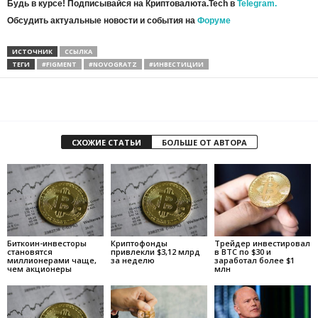
Будь в курсе! Подписывайся на Криптовалюта.Tech в
Telegram.
Обсудить актуальные новости и события на
Форуме
ИСТОЧНИК
ССЫЛКА
ТЕГИ
#FIGMENT
#NOVOGRATZ
#ИНВЕСТИЦИИ
СХОЖИЕ СТАТЬИ
БОЛЬШЕ ОТ АВТОРА
Биткоин-инвесторы
Криптофонды
Трейдер инвестировал
становятся
привлекли $3,12 млрд
в BTC по $30 и
миллионерами чаще,
за неделю
заработал более $1
чем акционеры
млн