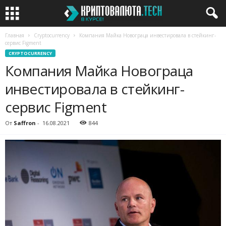
Главная
Cryptocurrency
Компания Майка Новограца инвестировала в стейкинг-
сервис Figment
CRYPTOCURRENCY
Компания Майка Новограца
инвестировала в стейкинг-
сервис Figment
От
Saffron
-
16.08.2021
844