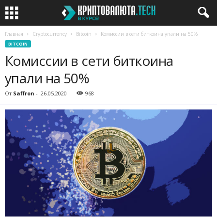
Главная
Cryptocurrency
Bitcoin
Комиссии в сети биткоина упали на 50%
BITCOIN
Комиссии в сети биткоина
упали на 50%
От
Saffron
-
26.05.2020
968