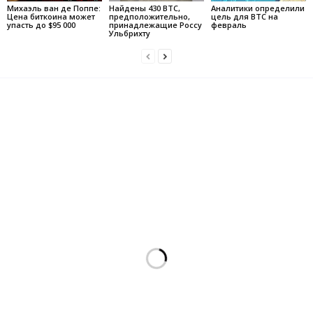
Михаэль ван де Поппе:
Найдены 430 BTC,
Аналитики определили
Цена биткоина может
предположительно,
цель для BTC на
упасть до $95 000
принадлежащие Россу
февраль
Ульбрихту