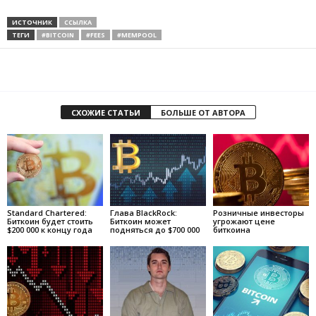
ИСТОЧНИК
ССЫЛКА
ТЕГИ
#BITCOIN
#FEES
#MEMPOOL
СХОЖИЕ СТАТЬИ
БОЛЬШЕ ОТ АВТОРА
Standard Chartered:
Глава BlackRock:
Розничные инвесторы
Биткоин будет стоить
Биткоин может
угрожают цене
$200 000 к концу года
подняться до $700 000
биткоина