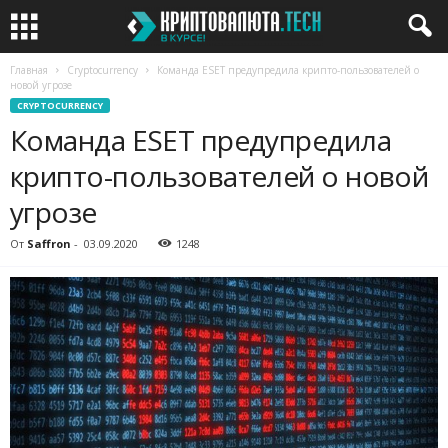
Главная
Cryptocurrency
Команда ESET предупредила крипто-пользователей о
новой угрозе
CRYPTOCURRENCY
Команда ESET предупредила
крипто-пользователей о новой
угрозе
От
Saffron
-
03.09.2020
1248