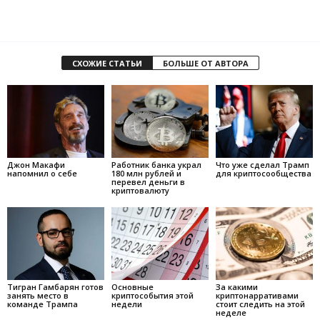
СХОЖИЕ СТАТЬИ
БОЛЬШЕ ОТ АВТОРА
Джон Макафи
Работник банка украл
Что уже сделал Трамп
напомнил о себе
180 млн рублей и
для криптосообщества
перевел деньги в
криптовалюту
Тигран Гамбарян готов
Основные
За какими
занять место в
криптособытия этой
криптонарративами
команде Трампа
недели
стоит следить на этой
неделе