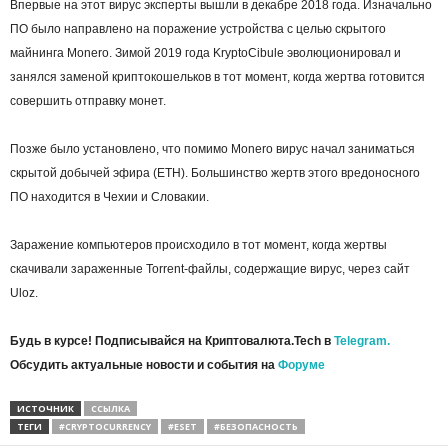
Впервые на этот вирус эксперты вышли в декабре 2018 года. Изначально
ПО было направлено на поражение устройства с целью скрытого
майнинга Monero. Зимой 2019 года KryptoCibule эволюционировал и
занялся заменой криптокошельков в тот момент, когда жертва готовится
совершить отправку монет.
Позже было установлено, что помимо Monero вирус начал заниматься
скрытой добычей эфира (ETH). Большинство жертв этого вредоносного
ПО находится в Чехии и Словакии.
Заражение компьютеров происходило в тот момент, когда жертвы
скачивали зараженные Torrent-файлы, содержащие вирус, через сайт
Uloz.
Будь в курсе! Подписывайся на Криптовалюта.Tech в
Telegram.
Обсудить актуальные новости и события на
Форуме
ИСТОЧНИК
ССЫЛКА
ТЕГИ
#CRYPTOCURRENCY
#ESET
#БЕЗОПАСНОСТЬ