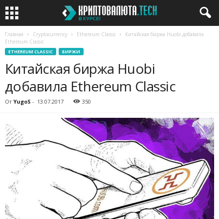
Главная
Cryptocurrency
Ethereum Classic
Китайская биржа Huobi добавила
Ethereum Classic
ETHEREUM CLASSIC
БИРЖИ
Китайская биржа Huobi
добавила Ethereum Classic
От
YugoS
-
13.07.2017
350