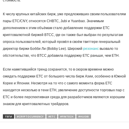
стоимость.
К числу крупных китайских бирж, уже предложивших своим пользователям
пары ETC/CNY, относятся CHBTC, Jubi и Yuanbao. Значимым
дополнением к этим объёмам стало добавление поддержки ETC
криптовалютной биржей BTCC, где он также был выбран по результатам
опроса пользователей, который провёл в своём твиттере генеральный
директор биржи Бобби Ли (Bobby Lee). Широкий
резонанс
вызвало то
обстоятельство, что BTCC добавила поддержку ETC раньше, чем ETH.
Если наметившийся тренд сохранится, то в скором времени можно
ожидать поддержки ETC от большего числа бирж Азии, особенно в Южной
Корее и Японии. Несмотря на то что с самого момента форка ETC
находится несколько в тени ETH, увеличение доступности торговых пар с
ETC и более перспективная среда для разработчиков являются хорошим
знаком для криптовалютных трейдеров.
ТЕГИ
#CRYPTOCURRENCY
#ETC
#FINTECH
#HUOBI