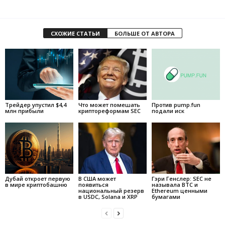
СХОЖИЕ СТАТЬИ
БОЛЬШЕ ОТ АВТОРА
Трейдер упустил $4,4
Что может помешать
Против pump.fun
млн прибыли
криптореформам SEC
подали иск
Дубай откроет первую
В США может
Гэри Генслер: SEC не
в мире криптобашню
появиться
называла BTC и
национальный резерв
Ethereum ценными
в USDC, Solana и XRP
бумагами