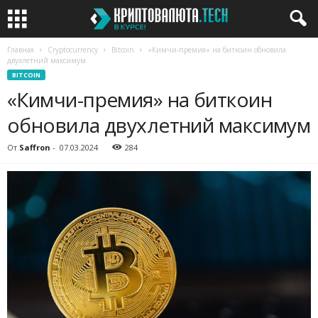
Главная
Cryptocurrency
Bitcoin
«Кимчи-премия» на биткоин обновила
двухлетний максимум
BITCOIN
«Кимчи-премия» на биткоин
обновила двухлетний максимум
От
Saffron
-
07.03.2024
284