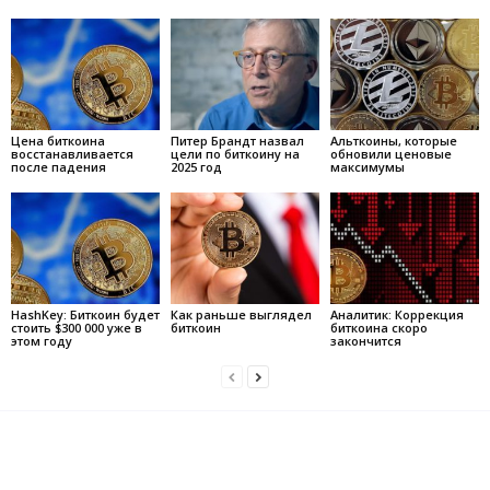
Цена биткоина
Питер Брандт назвал
Альткоины, которые
восстанавливается
цели по биткоину на
обновили ценовые
после падения
2025 год
максимумы
HashKey: Биткоин будет
Как раньше выглядел
Аналитик: Коррекция
стоить $300 000 уже в
биткоин
биткоина скоро
этом году
закончится