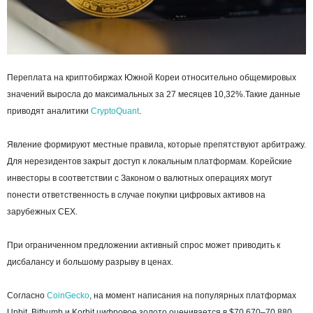
Переплата на криптобиржах Южной Кореи относительно общемировых
значений выросла до максимальных за 27 месяцев 10,32%.Такие данные
приводят аналитики
CryptoQuant
.
Явление формируют местные правила, которые препятствуют арбитражу.
Для нерезидентов закрыт доступ к локальным платформам. Корейские
инвесторы в соответствии с Законом о валютных операциях могут
понести ответственность в случае покупки цифровых активов на
зарубежных
СEX
.
При ограниченном предложении активный спрос может приводить к
дисбалансу и большому разрыву в ценах.
Согласно
CoinGecko
, на момент написания на популярных платформах
Upbit, Bithumb и Korbit цифровое золото оценивается в $70 670–70 880