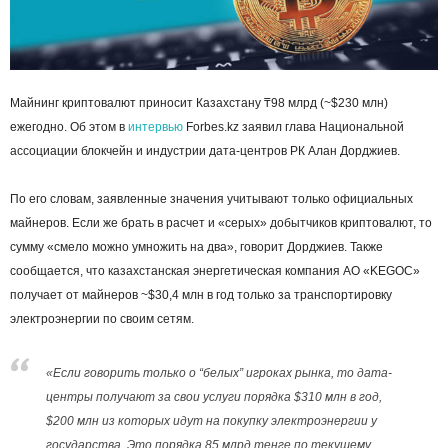
Майнинг криптовалют приносит Казахстану ₸98 млрд (~$230 млн)
ежегодно. Об этом в
интервью
Forbes.kz заявил глава Национальной
ассоциации блокчейн и индустрии дата-центров РК Алан Дорджиев.
По его словам, заявленные значения учитывают только официальных
майнеров. Если же брать в расчет и «серых» добытчиков криптовалют, то
сумму «смело можно умножить на два», говорит Дорджиев. Также
сообщается, что казахстанская энергетическая компания АО «KEGOC»
получает от майнеров ~$30,4 млн в год только за транспортировку
электроэнергии по своим сетям.
«Если говорить только о “белых” игроках рынка, то дата-
центры получают за свои услуги порядка $310 млн в год,
$200 млн из которых идут на покупку электроэнергии у
государства. Это порядка 85 млрд тенге по текущему