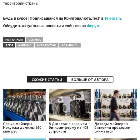
территории страны.
Будь в курсе! Подписывайся на Криптовалюта.Tech в
Telegram.
Обсудить актуальные новости и события на
Форуме
ИСТОЧНИК
ССЫЛКА
ТЕГИ
#MINING
#КАЗАХСТАН
#ПРИБЫЛЬ
СХОЖИЕ СТАТЬИ
БОЛЬШЕ ОТ АВТОРА
Серые майнеры
В Дагестане закрыли
Доходы майнеров
Иркутска должны 650
биткоин-ферму на 408
биткоина продолжит
млн руб.
устройств
снижаться