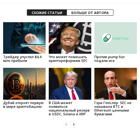
СХОЖИЕ СТАТЬИ
БОЛЬШЕ ОТ АВТОРА
Трейдер упустил $4,4
Что может помешать
Против pump.fun
млн прибыли
криптореформам SEC
подали иск
Дубай откроет первую
В США может
Гэри Генслер: SEC не
в мире криптобашню
появиться
называла BTC и
национальный резерв
Ethereum ценными
в USDC, Solana и XRP
бумагами