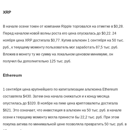
XRP
В начале осени токен от компании Ripple торговался на отметке в $0,28.
Перед началом новой волны роста его цена опускалась до $0,22. 24
ноября цена XRP достигала $0,77. Купив альткоин 1 сентября на 50 тыс.
руб., к текущему моменту пользователь мог заработать 87,5 тыс. руб.
Вложив в монету ту же сумму на локальном ценовом минимуме, он
получил бы дополнительно 125 тыс. руб.
Ethereum
1 сентября цена крупнейшего по капитализации альткоина Ethereum
составляла $430. Затем она начала снижаться и к концу месяца
опустилась до $320. В ноябре на пике цена криптовалюты достигала
$621. Это означает, что инвестиция в альткоин на 50 тыс. руб. в начале
осени к текущему моменту могла принести бы 22,2 тыс. руб. При этом
покупка актива по минимальной цене позволяла превратить 50 тыс. руб. в