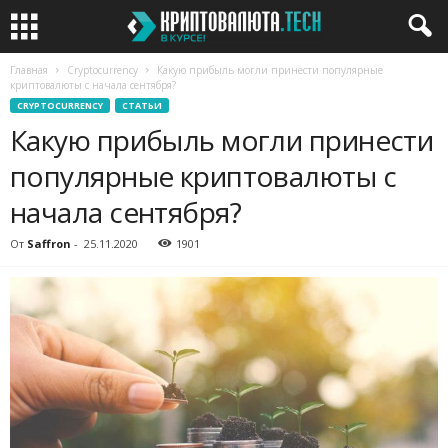
Главная
Cryptocurrency
Какую прибыль могли принести популярные
криптовалюты с начала сентября?
CRYPTOCURRENCY
СТАТЬИ
Какую прибыль могли принести
популярные криптовалюты с
начала сентября?
От
Saffron
-
25.11.2020
1901