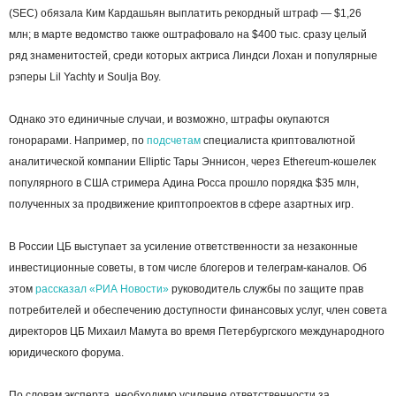
(SEC) обязала Ким Кардашьян выплатить рекордный штраф — $1,26
млн; в марте ведомство также оштрафовало на $400 тыс. cразу целый
ряд знаменитостей, среди которых актриса Линдси Лохан и популярные
рэперы Lil Yachty и Soulja Boy.
Однако это единичные случаи, и возможно, штрафы окупаются
гонорарами. Например, по
подсчетам
специалиста криптовалютной
аналитической компании Elliptic Тары Эннисон, через Ethereum-кошелек
популярного в США стримера Адина Росса прошло порядка $35 млн,
полученных за продвижение криптопроектов в сфере азартных игр.
В России ЦБ выступает за усиление ответственности за незаконные
инвестиционные советы, в том числе блогеров и телеграм-каналов. Об
этом
рассказал
«РИА Новости»
руководитель службы по защите прав
потребителей и обеспечению доступности финансовых услуг, член совета
директоров ЦБ Михаил Мамута во время Петербургского международного
юридического форума.
По словам эксперта, необходимо усиление ответственности за