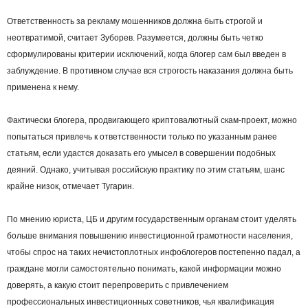
Ответственность за рекламу мошенников должна быть строгой и
неотвратимой, считает Зуборев. Разумеется, должны быть четко
сформулированы критерии исключений, когда блогер сам был введен в
заблуждение. В противном случае вся строгость наказания должна быть
применена к нему.
Фактически блогера, продвигающего криптовалютный скам-проект, можно
попытаться привлечь к ответственности только по указанным ранее
статьям, если удастся доказать его умысел в совершении подобных
деяний. Однако, учитывая российскую практику по этим статьям, шанс
крайне низок, отмечает Тугарин.
По мнению юриста, ЦБ и другим государственным органам стоит уделять
больше внимания повышению инвестиционной грамотности населения,
чтобы спрос на таких нечистоплотных инфоблогеров постепенно падал, а
граждане могли самостоятельно понимать, какой информации можно
доверять, а какую стоит перепроверить с привлечением
профессиональных инвестиционных советников, чья квалификация