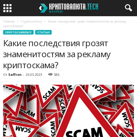
Главная
Cryptocurrency
Какие последствия грозят знаменитостям за рекламу
криптоскама?
CRYPTOCURRENCY
СТАТЬИ
Какие последствия грозят
знаменитостям за рекламу
криптоскама?
От
Saffron
-
26.05.2023
586