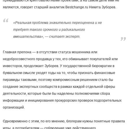
прикидываются криптовалютными проектами, а на самом деле ими не
являются, говорит старший аналитик Bestchange.ru Никита Зуборев.
«Реальная проблема значительно переоценена и не
требует такого срочного и радикального
вмешательства», — считает эксперт.
Главная препона — в отсутствии статуса мошенника или
недобросовестного продавца у тех, кто обманывает покупателей или
инвесторов, продолжает Зуборев. У государственной бюрократии в
буквальном смысле уходят годы на то, чтобы признать финансовые
пирамиды таковыми, поэтому компромиссным решением стало бы
создание экспертных сообществ в рамках каждой отдельной сферы
деятельности, которые были бы наделены полномочиями сбора
информации и инициирования прокурорских проверок подозрительных
организаций.
Одновременно с этим, по его мнению, блогерам нужны понятные правила
игры, а потребителям — соблюдение уже действующего