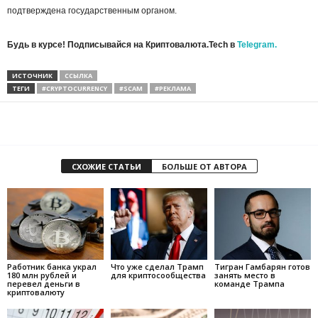
подтверждена государственным органом.
Будь в курсе! Подписывайся на Криптовалюта.Tech в
Telegram.
ИСТОЧНИК
ССЫЛКА
ТЕГИ
#CRYPTOCURRENCY
#SCAM
#РЕКЛАМА
СХОЖИЕ СТАТЬИ
БОЛЬШЕ ОТ АВТОРА
Работник банка украл
Что уже сделал Трамп
Тигран Гамбарян готов
180 млн рублей и
для криптосообщества
занять место в
перевел деньги в
команде Трампа
криптовалюту