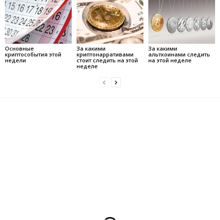
Основные
За какими
За какими
криптособытия этой
криптонарративами
альткоинами следить
недели
стоит следить на этой
на этой неделе
неделе