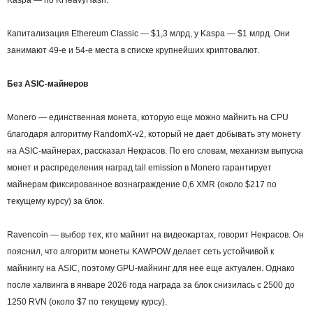
Kaspa — по KHeavyHash.
Капитализация Ethereum Classic — $1,3 млрд, у Kaspa — $1 млрд. Они
занимают 49-е и 54-е места в списке крупнейших криптовалют.
Без ASIC-майнеров
Monero — единственная монета, которую еще можно майнить на CPU
благодаря алгоритму RandomX-v2, который не дает добывать эту монету
на ASIC-майнерах, рассказал Некрасов. По его словам, механизм выпуска
монет и распределения наград tail emission в Monero гарантирует
майнерам фиксированное вознаграждение 0,6 XMR (около $217 по
текущему курсу) за блок.
Ravencoin — выбор тех, кто майнит на видеокартах, говорит Некрасов. Он
пояснил, что алгоритм монеты KAWPOW делает сеть устойчивой к
майнингу на ASIC, поэтому GPU-майнинг для нее еще актуален. Однако
после халвинга в январе 2026 года награда за блок снизилась с 2500 до
1250 RVN (около $7 по текущему курсу).