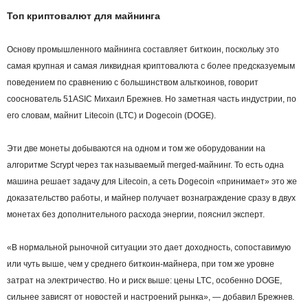
Топ криптовалют для майнинга
Основу промышленного майнинга составляет биткоин, поскольку это
самая крупная и самая ликвидная криптовалюта с более предсказуемым
поведением по сравнению с большинством альткоинов, говорит
сооснователь 51ASIC Михаил Брежнев. Но заметная часть индустрии, по
его словам, майнит Litecoin (LTC) и Dogecoin (DOGE).
Эти две монеты добываются на одном и том же оборудовании на
алгоритме Scrypt через так называемый merged‑майнинг. То есть одна
машина решает задачу для Litecoin, а сеть Dogecoin «принимает» это же
доказательство работы, и майнер получает вознаграждение сразу в двух
монетах без дополнительного расхода энергии, пояснил эксперт.
«В нормальной рыночной ситуации это дает доходность, сопоставимую
или чуть выше, чем у среднего биткоин‑майнера, при том же уровне
затрат на электричество. Но и риск выше: цены LTC, особенно DOGE,
сильнее зависят от новостей и настроений рынка», — добавил Брежнев.