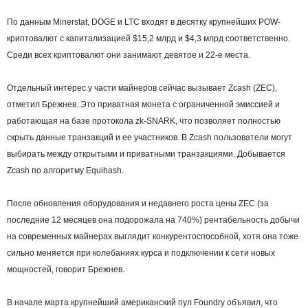
По данным Minerstat, DOGE и LTC входят в десятку крупнейших POW-
криптовалют с капитализацией $15,2 млрд и $4,3 млрд соответственно.
Среди всех криптовалют они занимают девятое и 22-е места.
Отдельный интерес у части майнеров сейчас вызывает Zcash (ZEC),
отметил Брежнев. Это приватная монета с ограниченной эмиссией и
работающая на базе протокола zk-SNARK, что позволяет полностью
скрыть данные транзакций и ее участников. В Zcash пользователи могут
выбирать между открытыми и приватными транзакциями. Добывается
Zcash по алгоритму Equihash.
После обновления оборудования и недавнего роста цены ZEC (за
последние 12 месяцев она подорожала на 740%) рентабельность добычи
на современных майнерах выглядит конкурентоспособной, хотя она тоже
сильно меняется при колебаниях курса и подключении к сети новых
мощностей, говорит Брежнев.
В начале марта крупнейший американский пул Foundry объявил, что