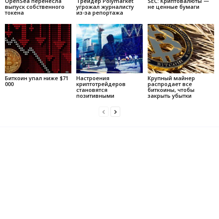
OpenSea перенесла
Трейдер Polymarket
SEC: Криптовалюты —
выпуск собственного
угрожал журналисту
не ценные бумаги
токена
из-за репортажа
Биткоин упал ниже $71
Настроения
Крупный майнер
000
криптотрейдеров
распродает все
становятся
биткоины, чтобы
позитивными
закрыть убытки