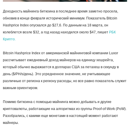
Доходность майнинга биткоина в последнее время заметно просела,
обновив в конце февраля исторический минимум. Показатель Bitcoin
Hashprice Index опускался до $27,6. По данным на 18 марта, он
колеблется возле $32, а год назад находился около $47, пишет
РБК
Крипто.
Bitcoin Hashprice Index от американской майнинговой компании Luxor
рассчитывает ежедневный доход майнеров на единицу хешрейта,
который обычно выражается в долларах США за петахеш в секунду в
день ($/PH/s/день). Это усредненное значение, не учитывающее
различные от региона к региону расходы, но все равно показатель служит
важным ориентиром.
Помимо биткоина с помощью майнинга можно добывать и другие
криптовалюты, работающие на алгоритмах из группы Proof-of-Work (PoW).
Разобрались, с какими еще монетами в настоящий момент работают
майнеры.