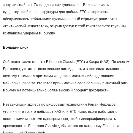
запустит майнинг Zсash для институционалов. Большая часть
существующей инфраструктуры для добычи ZEC исторически
обслуживалась небольшими пулами, а новый сервис устранит этот
«критический недостаток», открыв доступ к этой криптовалюте крупным
компаниям, уверены в Foundry.
Больший риск
Добывают также монеты Ethereum Classic (ETC) и Kaspa (KAS). По словам
Брежнева, у этих активов меньше ликвидность и выше волатильность,
поэтому такими алгоритмами чаще занимаются либо «домашние
майнеры», либо те, кто готов принимать на себя больший рыночный риск
в обмен на потенциально более высокий процент доходности.
Независимый эксперт по цифровым технологиям Роман Некрасов
уточнил, что те, кто добывает KAS или ETC, чаще всего работают с
несколькими монетами одновременно, чтобы диверсифицировать
производство. Ethereum Classic добывается по алгоритму Etchash, а