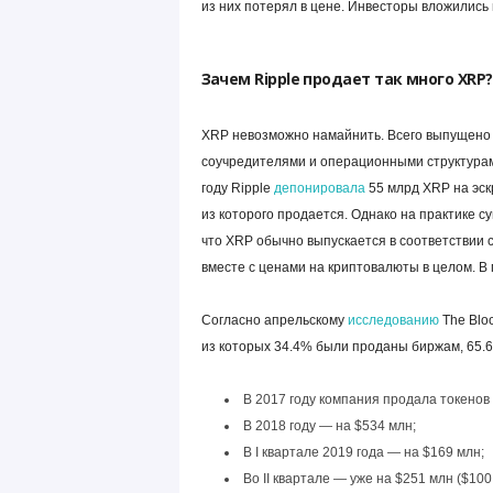
из них потерял в цене. Инвесторы вложились в
Зачем Ripple продает так много XRP?
XRP невозможно намайнить. Всего выпущено 
соучредителями и операционными структурам
году Ripple
депонировала
55 млрд XRP на эскр
из которого продается. Однако на практике с
что XRP обычно выпускается в соответствии 
вместе с ценами на криптовалюты в целом. В
Согласно апрельскому
исследованию
The Bloc
из которых 34.4% были проданы биржам, 65.
В 2017 году компания продала токенов 
В 2018 году — на $534 млн;
В I квартале 2019 года — на $169 млн;
Во II квартале — уже на $251 млн ($1