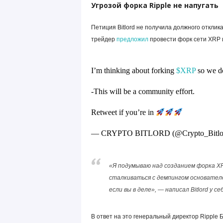
Угрозой форка Ripple не напугать
Петиция Bitlord не получила должного отклика
трейдер
предложил
провести форк сети XRP и
I’m thinking about forking
$XRP
so we do
-This will be a community effort.
Retweet if you’re in
— CRYPTO BITLORD (@Crypto_Bitlo
«Я подумываю над созданием форка XR
сталкиваться с демпингом основател
если вы в деле», — написал Bitlord у себя
В ответ на это генеральный директор Ripple 