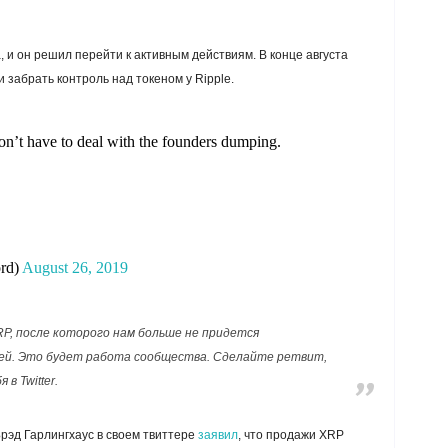
, и он решил перейти к активным действиям. В конце августа
 забрать контроль над токеном у Ripple.
n’t have to deal with the founders dumping.
rd)
August 26, 2019
P, после которого нам больше не придется
ей. Это будет работа сообщества. Сделайте ретвит,
 в Twitter.
Брэд Гарлингхаус в своем твиттере
заявил
, что продажи XRP