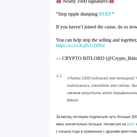
Nearly 1000 signatures!
“Stop ripple dumping
$XRP
“
If you haven’t joined the cause, do so n
You can help stop the selling and together
https://t.co/sXqPcUDfBd
— CRYPTO BITLORD (@Crypto_Bitlo
«Почти 1000 подписей под петицией “
подписались, сделайте это сейчас. В
сможем запустить этот дерьмокоин/ши
Bitlord.
За месяц петицию подписали чуть больше 300
явно значительно больше. Несмотря на
рост
о
с начала года в сравнении с другими криптов