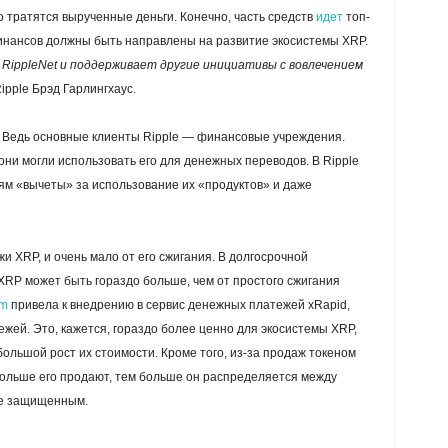
то тратятся вырученные деньги. Конечно, часть средств
идет
топ-
нансов должны быть направлены на развитие экосистемы XRP.
 RippleNet и поддерживает другие инициативы с вовлечением
pple Брэд Гарлингхаус.
. Ведь основные клиенты Ripple — финансовые учреждения.
они могли использовать его для денежных переводов. В Ripple
иям «вычеты» за использование их «продуктов» и даже
и XRP, и очень мало от его сжигания. В долгосрочной
XRP может быть гораздо больше, чем от простого сжигания
am
привела к внедрению в сервис денежных платежей xRapid,
ей. Это, кажется, гораздо более ценно для экосистемы XRP,
ольшой рост их стоимости. Кроме того, из-за продаж токеном
ольше его продают, тем больше он распределяется между
ее защищенным.