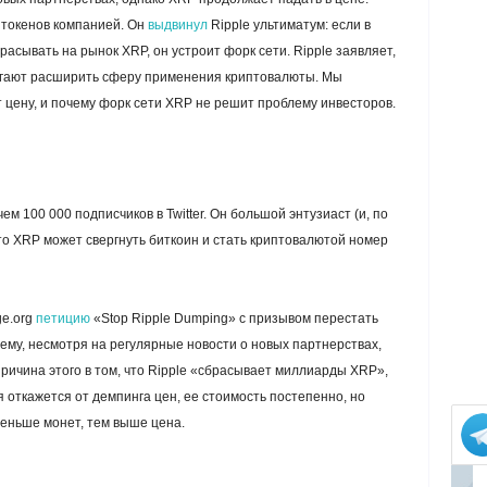
п токенов компанией. Он
выдвинул
Ripple ультиматум: если в
асывать на рынок XRP, он устроит форк сети. Ripple заявляет,
огают расширить сферу применения криптовалюты. Мы
 цену, и почему форк сети XRP не решит проблему инвесторов.
e
 100 000 подписчиков в Twitter. Он большой энтузиаст (и, по
что XRP может свергнуть биткоин и стать криптовалютой номер
ge.org
петицию
«Stop Ripple Dumping» с призывом перестать
ему, несмотря на регулярные новости о новых партнерствах,
причина этого в том, что Ripple «сбрасывает миллиарды XRP»,
 откажется от демпинга цен, ее стоимость постепенно, но
меньше монет, тем выше цена.