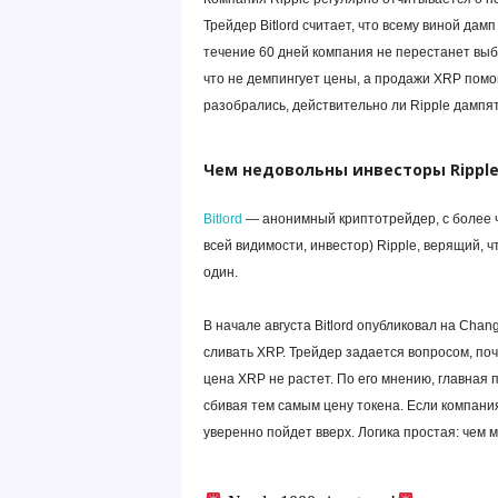
Трейдер Bitlord считает, что всему виной дам
течение 60 дней компания не перестанет выбр
что не демпингует цены, а продажи XRP пом
разобрались, действительно ли Ripple дампят
Чем недовольны инвесторы Rippl
Bitlord
— анонимный криптотрейдер, с более чем
всей видимости, инвестор) Ripple, верящий, 
один.
В начале августа Bitlord опубликовал на Chan
сливать XRP. Трейдер задается вопросом, поч
цена XRP не растет. По его мнению, главная 
сбивая тем самым цену токена. Если компания
уверенно пойдет вверх. Логика простая: чем 