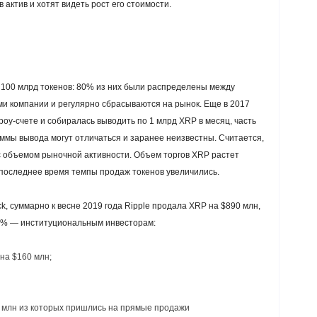
 актив и хотят видеть рост его стоимости.
100 млрд токенов: 80% из них были распределены между
и компании и регулярно сбрасываются на рынок. Еще в 2017
оу-счете и собиралась выводить по 1 млрд XRP в месяц, часть
уммы вывода могут отличаться и заранее неизвестны. Считается,
с объемом рыночной активности. Объем торгов XRP растет
 последнее время темпы продаж токенов увеличились.
k, суммарно к весне 2019 года Ripple продала XRP на $890 млн,
6% — институциональным инвесторам:
на $160 млн;
00 млн из которых пришлись на прямые продажи