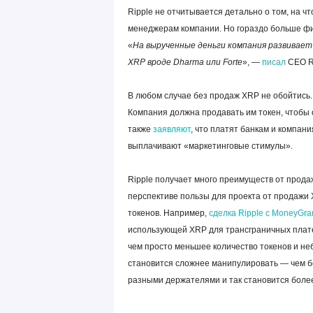
Ripple не отчитывается детально о том, на ч
менеджерам компании. Но гораздо больше фи
«
На вырученные деньги компания развивает
XRP вроде Dharma или Forte
», —
писал
СЕО Ri
В любом случае без продаж XRP не обойтись
Компания должна продавать им токен, чтобы 
также
заявляют
, что платят банкам и компан
выплачивают «маркетинговые стимулы».
Ripple получает много преимуществ от продаж
перспективе пользы для проекта от продажи 
токенов. Например,
сделка Ripple с MoneyGr
использующей XRP для трансграничных платеж
чем просто меньшее количество токенов и неб
становится сложнее манипулировать — чем б
разными держателями и так становится бол