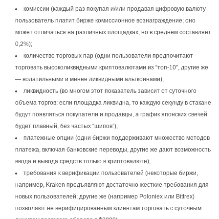
комиссии (каждый раз покупая и/или продавая цифровую валюту
пользователь платит бирже комиссионное вознаграждение; оно
может отличаться на различных площадках, но в среднем составляет
0,2%);
количество торговых пар (одни пользователи предпочитают
торговать высоколиквидными криптовалютами из “топ-10”, другие же
— волатильными и менее ликвидными альткоинами);
ликвидность (во многом этот показатель зависит от суточного
объема торгов; если площадка ликвидна, то каждую секунду в стакане
будут появляться покупатели и продавцы, а график японских свечей
будет плавный, без частых “шипов”);
платежные опции (одни биржи поддерживают множество методов
платежа, включая банковские переводы, другие же дают возможность
ввода и вывода средств только в криптовалюте);
требования к верификации пользователей (некоторые биржи,
например, Kraken предъявляют достаточно жесткие требования для
новых пользователей; другие же (например Poloniex или Bittrex)
позволяют не верифицированным клиентам торговать с суточным