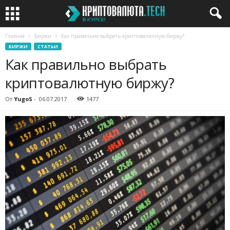
Главная
Биржи
Как правильно выбрать криптовалютную биржу?
БИРЖИ
СТАТЬИ
Как правильно выбрать
криптовалютную биржу?
От
YugoS
-
06.07.2017
1477