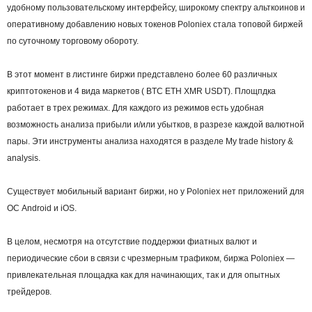
удобному пользовательскому интерфейсу, широкому спектру альткоинов и
оперативному добавлению новых токенов Poloniex стала топовой биржей
по суточному торговому обороту.
В этот момент в листинге биржи представлено более 60 различных
криптотокенов и 4 вида маркетов ( BTC ETH XMR USDT). Площпдка
работает в трех режимах. Для каждого из режимов есть удобная
возможность анализа прибыли и/или убытков, в разрезе каждой валютной
пары. Эти инструменты анализа находятся в разделе My trade history &
analysis.
Существует мобильный вариант биржи, но у Poloniex нет приложений для
ОС Android и iOS.
В целом, несмотря на отсутствие поддержки фиатных валют и
периодические сбои в связи с чрезмерным трафиком, биржа Poloniex —
привлекательная площадка как для начинающих, так и для опытных
трейдеров.