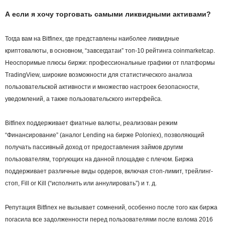
А если я хочу торговать самыми ликвидными активами?
Тогда вам на Bitfinex, где представлены наиболее ликвидные
криптовалюты, в основном, “завсегдатаи” топ-10 рейтинга coinmarketcap.
Неоспоримые плюсы биржи: профессиональные графики от платформы
TradingView, широкие возможности для статистического анализа
пользовательской активности и множество настроек безопасности,
уведомлений, а также пользовательского интерфейса.
Bitfinex поддерживает фиатные валюты, реализован режим
“Финансирование” (аналог Lending на бирже Poloniex), позволяющий
получать пассивный доход от предоставления займов другим
пользователям, торгующих на данной площадке с плечом. Биржа
поддерживает различные виды ордеров, включая стоп-лимит, трейлинг-
стоп, Fill or Kill (“исполнить или аннулировать”) и т. д.
Репутация Bitfinex не вызывает сомнений, особенно после того как биржа
погасила все задолженности перед пользователями после взлома 2016