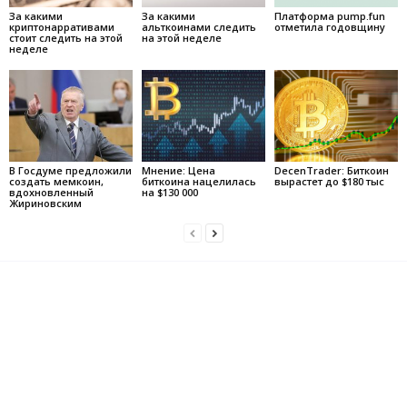
За какими
За какими
Платформа pump.fun
криптонарративами
альткоинами следить
отметила годовщину
стоит следить на этой
на этой неделе
неделе
В Госдуме предложили
Мнение: Цена
DecenTrader: Биткоин
создать мемкоин,
биткоина нацелилась
вырастет до $180 тыс
вдохновленный
на $130 000
Жириновским