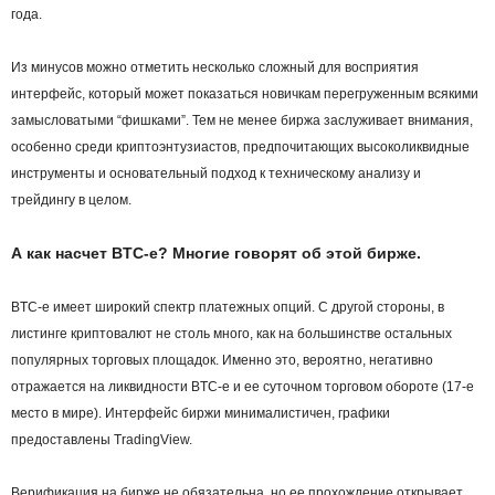
года.
Из минусов можно отметить несколько сложный для восприятия
интерфейс, который может показаться новичкам перегруженным всякими
замысловатыми “фишками”. Тем не менее биржа заслуживает внимания,
особенно среди криптоэнтузиастов, предпочитающих высоколиквидные
инструменты и основательный подход к техническому анализу и
трейдингу в целом.
А как насчет BTC-e? Многие говорят об этой бирже.
BTC-e имеет широкий спектр платежных опций. С другой стороны, в
листинге криптовалют не столь много, как на большинстве остальных
популярных торговых площадок. Именно это, вероятно, негативно
отражается на ликвидности BTC-e и ее суточном торговом обороте (17-е
место в мире). Интерфейс биржи минималистичен, графики
предоставлены TradingView.
Верификация на бирже не обязательна, но ее прохождение открывает