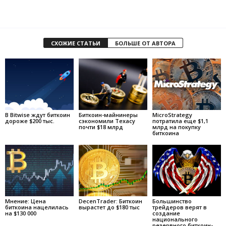
СХОЖИЕ СТАТЬИ
БОЛЬШЕ ОТ АВТОРА
В Bitwise ждут биткоин
Биткоин-майнинеры
MicroStrategy
дороже $200 тыс.
сэкономили Техасу
потратила еще $1,1
почти $18 млрд
млрд на покупку
биткоина
Мнение: Цена
DecenTrader: Биткоин
Большинство
биткоина нацелилась
вырастет до $180 тыс
трейдеров верят в
на $130 000
создание
национального
резервного биткоин-