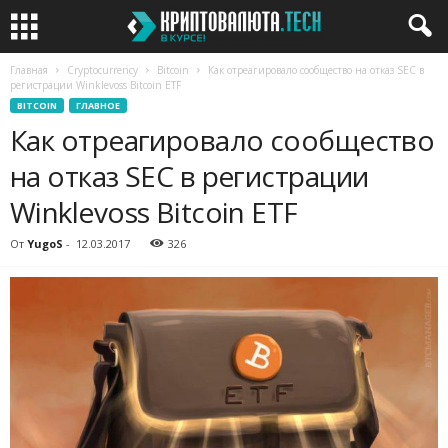
Главная
Cryptocurrency
Bitcoin
Как отреагировало сообщество на отказ SEC в
регистрации Winklevoss Bitcoin ETF
BITCOIN
ГЛАВНОЕ
Как отреагировало сообщество
на отказ SEC в регистрации
Winklevoss Bitcoin ETF
От
YugoS
-
12.03.2017
326