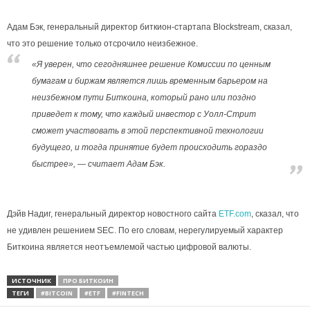
Адам Бэк, генеральный директор биткион-стартапа Blockstream, сказал,
что это решение только отсрочило неизбежное.
«Я уверен, что сегодняшнее решение Комиссии по ценным
бумагам и биржам является лишь временным барьером на
неизбежном пути Биткоина, который рано или поздно
приведет к тому, что каждый инвестор с Уолл-Стрит
сможет участвовать в этой перспективной технологии
будущего, и тогда принятие будет происходить гораздо
быстрее», — считает Адам Бэк.
Дэйв Надиг, генеральный директор новостного сайта
ETF.com
, сказал, что
не удивлен решением SEC. По его словам, нерегулируемый характер
Биткоина является неотъемлемой частью цифровой валюты.
ИСТОЧНИК
ПРО БИТКОИН
ТЕГИ
#BITCOIN
#ETF
#FINTECH