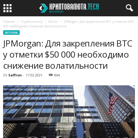
Главная
Cryptocurrency
Bitcoin
JPMorgan: Для закрепления BTC у отметки $50
000 необходимо снижение волатильности
BITCOIN
JPMorgan: Для закрепления BTC
у отметки $50 000 необходимо
снижение волатильности
От
Saffron
-
17.02.2021
864