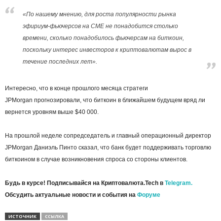
«По нашему мнению, для роста популярности рынка
эфириум-фьючерсов на CME не понадобится столько
времени, сколько понадобилось фьючерсам на биткоин,
поскольку интерес инвесторов к криптовалютам вырос в
течение последних лет».
Интересно, что в конце прошлого месяца стратеги
JPMorgan прогнозировали, что биткоин в ближайшем будущем вряд ли
вернется уровням выше $40 000.
На прошлой неделе сопредседатель и главный операционный директор
JPMorgan Даниэль Пинто сказал, что банк будет поддерживать торговлю
биткоином в случае возникновения спроса со стороны клиентов.
Будь в курсе! Подписывайся на Криптовалюта.Tech в
Telegram.
Обсудить актуальные новости и события на
Форуме
ИСТОЧНИК
ССЫЛКА