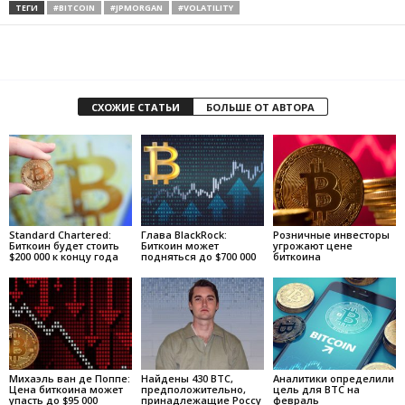
ТЕГИ
#BITCOIN
#JPMORGAN
#VOLATILITY
СХОЖИЕ СТАТЬИ
БОЛЬШЕ ОТ АВТОРА
Standard Chartered:
Глава BlackRock:
Розничные инвесторы
Биткоин будет стоить
Биткоин может
угрожают цене
$200 000 к концу года
подняться до $700 000
биткоина
Михаэль ван де Поппе:
Найдены 430 BTC,
Аналитики определили
Цена биткоина может
предположительно,
цель для BTC на
упасть до $95 000
принадлежащие Россу
февраль