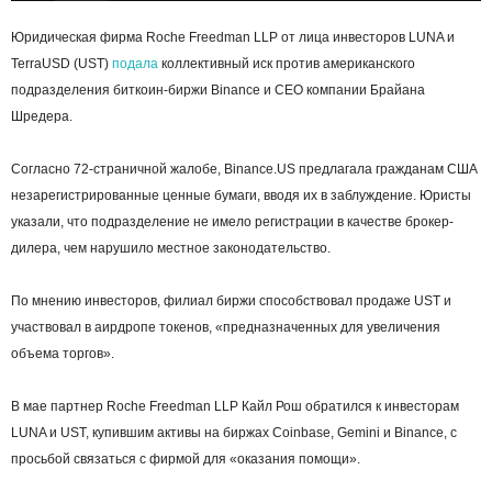
Юридическая фирма Roche Freedman LLP от лица инвесторов LUNA и
TerraUSD (UST)
подала
коллективный иск против американского
подразделения биткоин-биржи Binance и CEO компании Брайана
Шредера.
Согласно 72-страничной жалобе, Binance.US предлагала гражданам США
незарегистрированные ценные бумаги, вводя их в заблуждение. Юристы
указали, что подразделение не имело регистрации в качестве брокер-
дилера, чем нарушило местное законодательство.
По мнению инвесторов, филиал биржи способствовал продаже UST и
участвовал в аирдропе токенов, «предназначенных для увеличения
объема торгов».
В мае партнер Roche Freedman LLP Кайл Рош обратился к инвесторам
LUNA и UST, купившим активы на биржах Coinbase, Gemini и Binance, с
просьбой связаться с фирмой для «оказания помощи».