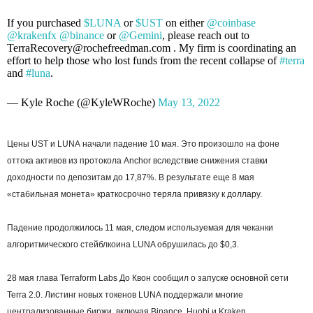
If you purchased
$LUNA
or
$UST
on either
@coinbase
@krakenfx
@binance
or
@Gemini
, please reach out to
TerraRecovery@rochefreedman.com . My firm is coordinating an
effort to help those who lost funds from the recent collapse of
#terra
and
#luna
.
— Kyle Roche (@KyleWRoche)
May 13, 2022
Цены UST и LUNA начали падение 10 мая. Это произошло на фоне
оттока активов из протокола Anchor вследствие снижения ставки
доходности по депозитам до 17,87%. В результате еще 8 мая
«стабильная монета» краткосрочно теряла привязку к доллару.
Падение продолжилось 11 мая, следом используемая для чеканки
алгоритмического стейблкоина LUNA обрушилась до $0,3.
28 мая глава Terraform Labs До Квон сообщил о запуске основной сети
Terra 2.0. Листинг новых токенов LUNA поддержали многие
централизованные биржи, включая Binance, Huobi и Kraken.