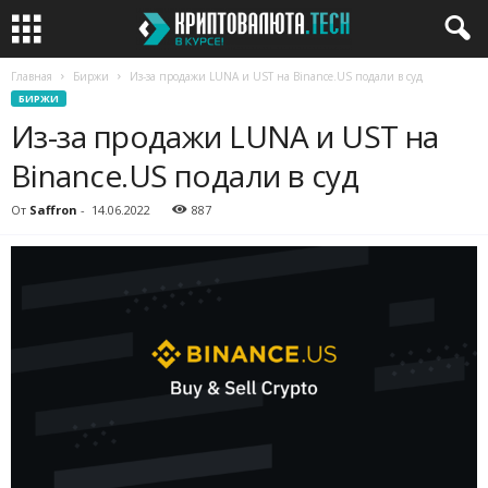
Главная
Биржи
​Из-за продажи LUNA и UST на Binance.US подали в суд
БИРЖИ
​Из-за продажи LUNA и UST на
Binance.US подали в суд
От
Saffron
-
14.06.2022
887