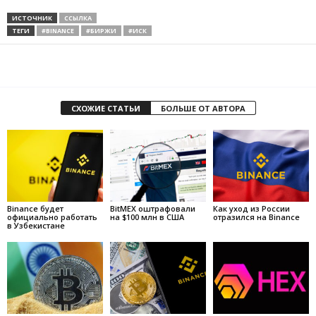
ИСТОЧНИК
ССЫЛКА
ТЕГИ
#BINANCE
#БИРЖИ
#ИСК
СХОЖИЕ СТАТЬИ
БОЛЬШЕ ОТ АВТОРА
Binance будет
BitMEX оштрафовали
Как уход из России
официально работать
на $100 млн в США
отразился на Binance
в Узбекистане