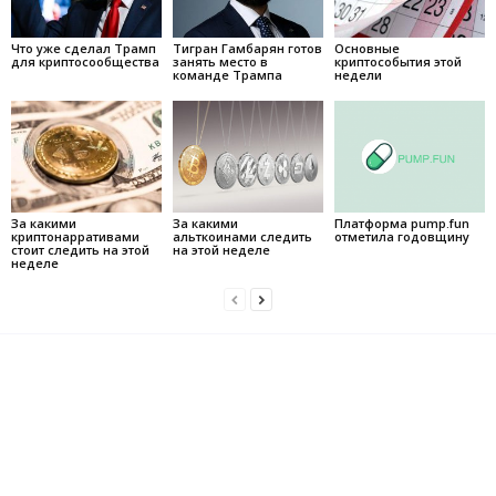
Что уже сделал Трамп
Тигран Гамбарян готов
Основные
для криптосообщества
занять место в
криптособытия этой
команде Трампа
недели
За какими
За какими
Платформа pump.fun
криптонарративами
альткоинами следить
отметила годовщину
стоит следить на этой
на этой неделе
неделе