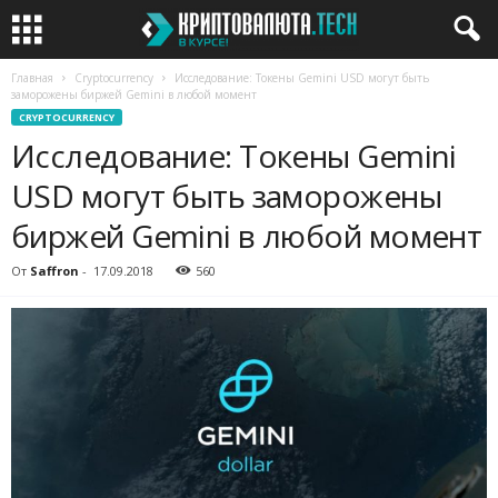
Главная
Cryptocurrency
Исследование: Токены Gemini USD могут быть
заморожены биржей Gemini в любой момент
CRYPTOCURRENCY
Исследование: Токены Gemini
USD могут быть заморожены
биржей Gemini в любой момент
От
Saffron
-
17.09.2018
560