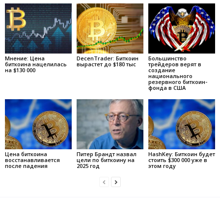
Мнение: Цена
DecenTrader: Биткоин
Большинство
биткоина нацелилась
вырастет до $180 тыс
трейдеров верят в
на $130 000
создание
национального
резервного биткоин-
фонда в США
Цена биткоина
Питер Брандт назвал
HashKey: Биткоин будет
восстанавливается
цели по биткоину на
стоить $300 000 уже в
после падения
2025 год
этом году