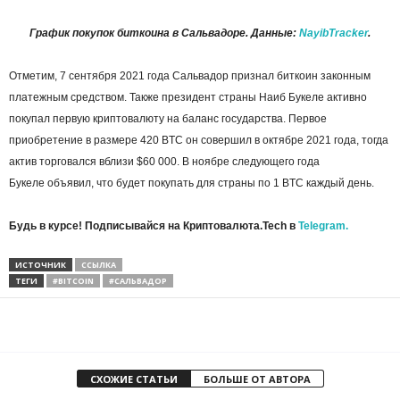
График покупок биткоина в Сальвадоре. Данные:
NayibTracker
.
Отметим, 7 сентября 2021 года Сальвадор признал биткоин законным
платежным средством. Также президент страны Наиб Букеле активно
покупал первую криптовалюту на баланс государства. Первое
приобретение в размере 420 BTC он совершил в октябре 2021 года, тогда
актив торговался вблизи $60 000. В ноябре следующего года
Букеле объявил, что будет покупать для страны по 1 BTC каждый день.
Будь в курсе! Подписывайся на Криптовалюта.Tech в
Telegram.
ИСТОЧНИК
ССЫЛКА
ТЕГИ
#BITCOIN
#САЛЬВАДОР
СХОЖИЕ СТАТЬИ
БОЛЬШЕ ОТ АВТОРА