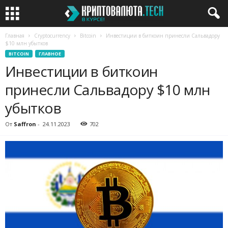
Главная
Cryptocurrency
Bitcoin
Инвестиции в биткоин принесли Сальвадору
$10 млн убытков
BITCOIN
ГЛАВНОЕ
Инвестиции в биткоин
принесли Сальвадору $10 млн
убытков
От
Saffron
-
24.11.2023
702