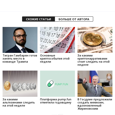
СХОЖИЕ СТАТЬИ
БОЛЬШЕ ОТ АВТОРА
Тигран Гамбарян готов
Основные
За какими
занять место в
криптособытия этой
криптонарративами
команде Трампа
недели
стоит следить на этой
неделе
За какими
Платформа pump.fun
В Госдуме предложили
альткоинами следить
отметила годовщину
создать мемкоин,
на этой неделе
вдохновленный
Жириновским