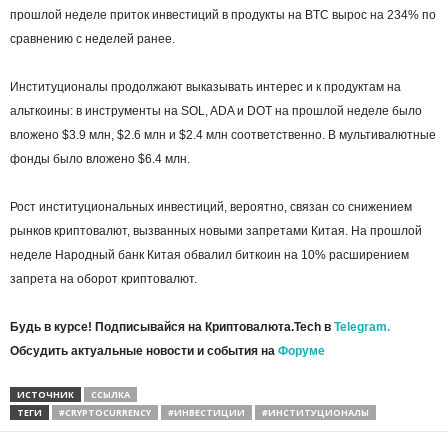
прошлой неделе приток инвестиций в продукты на BTC вырос на 234% по
сравнению с неделей ранее.
Институционалы продолжают выказывать интерес и к продуктам на
альткоины: в инструменты на SOL, ADA и DOT на прошлой неделе было
вложено $3.9 млн, $2.6 млн и $2.4 млн соответственно. В мультивалютные
фонды было вложено $6.4 млн.
Рост институциональных инвестиций, вероятно, связан со снижением
рынков криптовалют, вызванных новыми запретами Китая. На прошлой
неделе Народный банк Китая обвалил биткоин на 10% расширением
запрета на оборот криптовалют.
Будь в курсе! Подписывайся на Криптовалюта.Tech в
Telegram.
Обсудить актуальные новости и события на
Форуме
ИСТОЧНИК
ССЫЛКА
ТЕГИ
#CRYPTOCURRENCY
#ИНВЕСТИЦИИ
#ИНСТИТУЦИОНАЛЫ