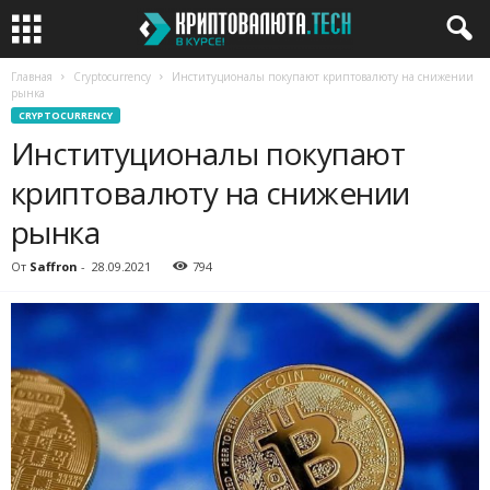
Главная
Cryptocurrency
Институционалы покупают криптовалюту на снижении
рынка
CRYPTOCURRENCY
Институционалы покупают
криптовалюту на снижении
рынка
От
Saffron
-
28.09.2021
794