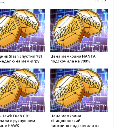
ник Slash спустил $81
Цена мемкоина HANTA
 неделю на мем-игру
подскочила на 700%
 Hawk Tuah Girl
Цена мемкоина
азала о рухнувшем
«Ницшеанский
ине HAWK
пингвин» подскочила на