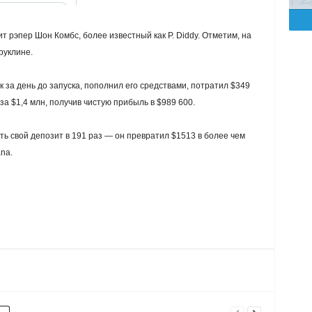
т рэпер Шон Комбс, более известный как P. Diddy. Отметим, на
руклине.
 за день до запуска, пополнил его средствами, потратил $349
за $1,4 млн, получив чистую прибыль в $989 600.
ь свой депозит в 191 раз — он превратил $1513 в более чем
na.