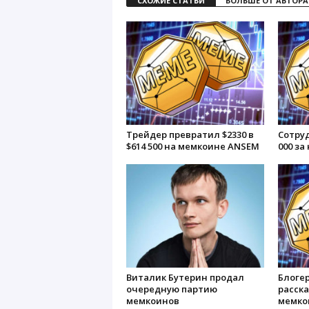
СХОЖИЕ СТАТЬИ
БОЛЬШЕ ОТ АВТОРА
Трейдер превратил $2330 в
Сотруд
$614 500 на мемкоине ANSEM
000 за
Виталик Бутерин продал
Блогер
очередную партию
расск
мемкоинов
мемко