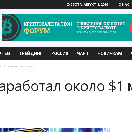
СУББОТА, АВГУСТ 8, 2026
О НАС
АТЬИ
ТРЕЙДИНГ
РОССИЯ
ЧАРТ
НОВИЧКАМ
оло $1 млн на мемкоине
аработал около $1 