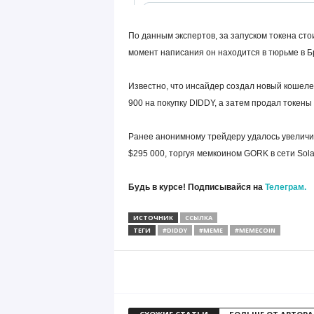
По данным экспертов, за запуском токена стои
момент написания он находится в тюрьме в Б
Известно, что инсайдер создал новый кошелек
900 на покупку DIDDY, а затем продал токены 
Ранее анонимному трейдеру удалось увеличит
$295 000, торгуя мемкоином GORK в сети Sola
Будь в курсе! Подписывайся на
Телеграм.
ИСТОЧНИК
ССЫЛКА
ТЕГИ
#DIDDY
#MEME
#MEMECOIN