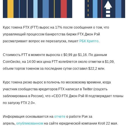
Курс токена FTХ (FTT) вырос на 17% после сообщения о том, что
управляющий процессом банкротства биржи FTX Джон Рэй
рассматривает вопрос ее перезапуска, пишет
РБК Крипто
.
Стоимость FTT в моменте выросла с $0,99 до $1,16. По данным
CoinGecko, на 14:00 мск цена FTT колеблется около отметки в $1,09,
объем торгов токеном за последние сутки составил $22,2 млн.
Курс токена резко вырос в полночь по московскому времени, когда
участник сообщества кредиторов FTX написал в Twitter (соцсеть
заблокирована в России), что «СЕО FTX Джон Рэй III подтверждает планы
по запуску FTX 2.0».
Информация основывается на
отчете
о работе Рэя за
апрель,
опубликованном
на сайте юридической компании Kroll 22 мая.