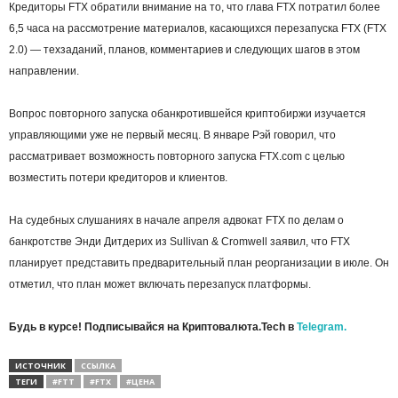
Кредиторы FTX обратили внимание на то, что глава FTX потратил более
6,5 часа на рассмотрение материалов, касающихся перезапуска FTX (FTX
2.0) — техзаданий, планов, комментариев и следующих шагов в этом
направлении.
Вопрос повторного запуска обанкротившейся криптобиржи изучается
управляющими уже не первый месяц. В январе Рэй говорил, что
рассматривает возможность повторного запуска FTX.cоm с целью
возместить потери кредиторов и клиентов.
На судебных слушаниях в начале апреля адвокат FTX по делам о
банкротстве Энди Дитдерих из Sullivan & Cromwell заявил, что FTX
планирует представить предварительный план реорганизации в июле. Он
отметил, что план может включать перезапуск платформы.
Будь в курсе! Подписывайся на Криптовалюта.Tech в
Telegram.
ИСТОЧНИК
ССЫЛКА
ТЕГИ
#FTT
#FTX
#ЦЕНА