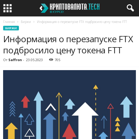
Главная
Биржи
Информация о перезапуске FTX подбросило цену токена FTT
БИРЖИ
Информация о перезапуске FTX
подбросило цену токена FTT
От
Saffron
-
23.05.2023
705