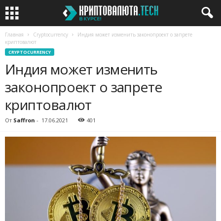
Главная
Cryptocurrency
Индия может изменить законопроект о запрете
криптовалют
CRYPTOCURRENCY
Индия может изменить
законопроект о запрете
криптовалют
От
Saffron
-
17.06.2021
401