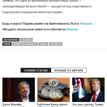
заявило, что одна из крупнейших биткоин-бирж страны —
принадлежащая Binance WazirX — находится под следствием по
подозрению в нарушении валютных правил.
Будь в курсе! Подписывайся на Криптовалюта.Tech в
Telegram.
Обсудить актуальные новости и события на
Форуме
ИСТОЧНИК
ССЫЛКА
ТЕГИ
#CRYPTOCURRENCY
#LAW
#ИНДИЯ
СХОЖИЕ СТАТЬИ
БОЛЬШЕ ОТ АВТОРА
Джон Макафи
Работник банка украл
Что уже сделал Трамп